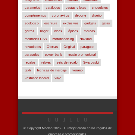
caramelos
catálogos
cestas y lotes
chocolates
complementos
coronavirus
deporte
diseño
ecológico
escritura
exclusivos
gadgets
gafas
gorras
hogar
ideas
lápices
marcas
memorias USB
merchandising
Navidad
novedades
Ofertas
Original
paraguas
parasoles
power bank
regalo promocional
regalos
relojes
sets de regalo
Swarovski
textil
técnicas de marcaje
verano
vestuario laboral
viaje
© Copyright Maelan 2026 - Tu mejor aliado en los regalos de
empresa y promocionales.