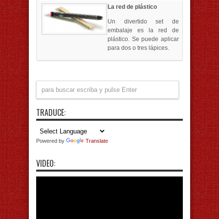
La red de plástico
Un divertido set de
embalaje es la red de
plástico. Se puede aplicar
para dos o tres lápices.
TRADUCE:
Powered by
Translate
VIDEO: