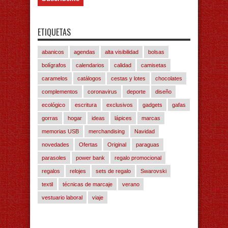
ETIQUETAS
abanicos
agendas
alta visibilidad
bolsas
bolígrafos
calendarios
calidad
camisetas
caramelos
catálogos
cestas y lotes
chocolates
complementos
coronavirus
deporte
diseño
ecológico
escritura
exclusivos
gadgets
gafas
gorras
hogar
ideas
lápices
marcas
memorias USB
merchandising
Navidad
novedades
Ofertas
Original
paraguas
parasoles
power bank
regalo promocional
regalos
relojes
sets de regalo
Swarovski
textil
técnicas de marcaje
verano
vestuario laboral
viaje