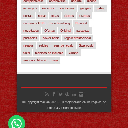
complementos
coronavirus
deporte
diseño
ecológico
escritura
exclusivos
gadgets
gafas
gorras
hogar
ideas
lápices
marcas
memorias USB
merchandising
Navidad
novedades
Ofertas
Original
paraguas
parasoles
power bank
regalo promocional
regalos
relojes
sets de regalo
Swarovski
textil
técnicas de marcaje
verano
vestuario laboral
viaje
© Copyright Maelan 2026 - Tu mejor aliado en los regalos de
empresa y promocionales.