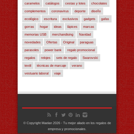
caramelos
catálogos
cestas y lotes
chocolates
complementos
coronavirus
deporte
diseño
ecológico
escritura
exclusivos
gadgets
gafas
gorras
hogar
ideas
lápices
marcas
memorias USB
merchandising
Navidad
novedades
Ofertas
Original
paraguas
parasoles
power bank
regalo promocional
regalos
relojes
sets de regalo
Swarovski
textil
técnicas de marcaje
verano
vestuario laboral
viaje
© Copyright Maelan 2026 - Tu mejor aliado en los regalos de
empresa y promocionales.