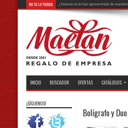
NO SE LO PIERDA
Ya está dis
INICIO
BUSCADOR
OFERTAS
CATÁLOGOS
¡SÍGUENOS!
Bolígrafo y Duo