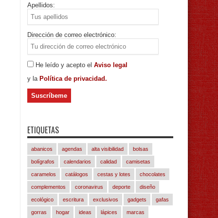
Apellidos:
Dirección de correo electrónico:
He leído y acepto el
Aviso legal
y la
Política de privacidad.
ETIQUETAS
abanicos
agendas
alta visibilidad
bolsas
bolígrafos
calendarios
calidad
camisetas
caramelos
catálogos
cestas y lotes
chocolates
complementos
coronavirus
deporte
diseño
ecológico
escritura
exclusivos
gadgets
gafas
gorras
hogar
ideas
lápices
marcas