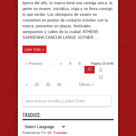
época del año, tu marca tiene una ventaja única: la
gente se mueve, socializa, viaja y se lleva consigo
lo que recibe. Los obsequios de verano se
convierten en puntos de contacto móviles con la
marca, presentes en playas, festivales,
aeropuertos y calles de la ciudad. ATHENS
SARDENHA CANCUN LARGE JOYNER ...
Leer más »
« Primero
...
«
8
9
Página 10 di 86
10
11
12
»
20
30
40
...
Último »
TRADUCE:
Powered by
Translate