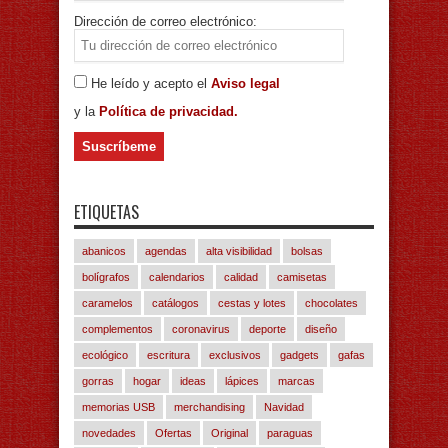
Dirección de correo electrónico:
He leído y acepto el
Aviso legal
y la
Política de privacidad.
ETIQUETAS
abanicos
agendas
alta visibilidad
bolsas
bolígrafos
calendarios
calidad
camisetas
caramelos
catálogos
cestas y lotes
chocolates
complementos
coronavirus
deporte
diseño
ecológico
escritura
exclusivos
gadgets
gafas
gorras
hogar
ideas
lápices
marcas
memorias USB
merchandising
Navidad
novedades
Ofertas
Original
paraguas