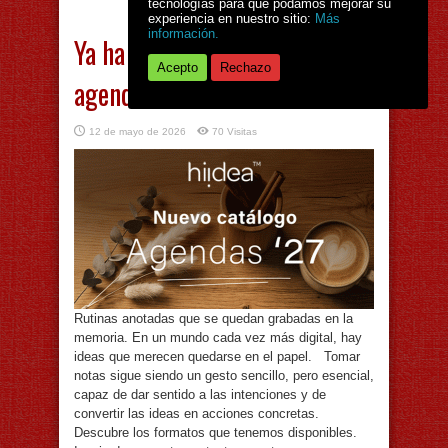
tecnologías para que podamos mejorar su
experiencia en nuestro sitio:
Más
información.
Ya ha llegado el catálogo de
Acepto
Rechazo
agendas 2027
12 de mayo de 2026
70 Visitas
Rutinas anotadas que se quedan grabadas en la
memoria. En un mundo cada vez más digital, hay
ideas que merecen quedarse en el papel. Tomar
notas sigue siendo un gesto sencillo, pero esencial,
capaz de dar sentido a las intenciones y de
convertir las ideas en acciones concretas.
Descubre los formatos que tenemos disponibles.