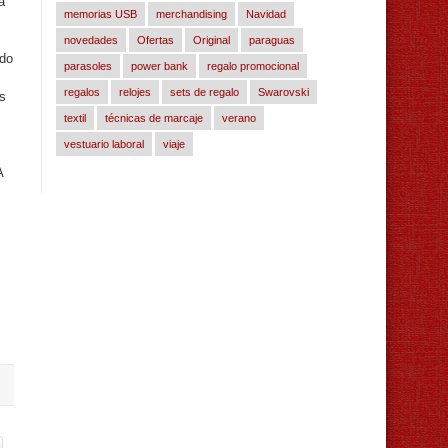
a
memorias USB
merchandising
Navidad
novedades
Ofertas
Original
paraguas
ado
parasoles
power bank
regalo promocional
regalos
relojes
sets de regalo
Swarovski
s
textil
técnicas de marcaje
verano
vestuario laboral
viaje
A