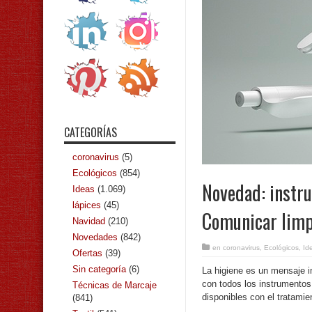
CATEGORÍAS
coronavirus
(5)
Ecológicos
(854)
Novedad: instru
Ideas
(1.069)
lápices
(45)
Comunicar limp
Navidad
(210)
Novedades
(842)
en
coronavirus
,
Ecológicos
,
Id
Ofertas
(39)
Sin categoría
(6)
La higiene es un mensaje i
con todos los instrumentos 
Técnicas de Marcaje
disponibles con el tratamie
(841)