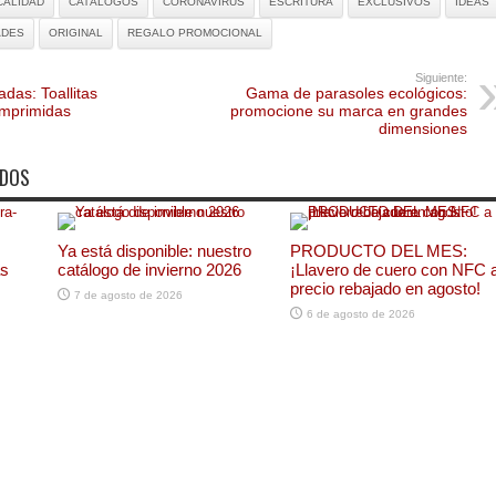
CALIDAD
CATÁLOGOS
CORONAVIRUS
ESCRITURA
EXCLUSIVOS
IDEAS
ADES
ORIGINAL
REGALO PROMOCIONAL
Siguiente:
das: Toallitas
Gama de parasoles ecológicos:
omprimidas
promocione su marca en grandes
dimensiones
ADOS
Ya está disponible: nuestro
PRODUCTO DEL MES:
as
catálogo de invierno 2026
¡Llavero de cuero con NFC 
precio rebajado en agosto!
7 de agosto de 2026
6 de agosto de 2026