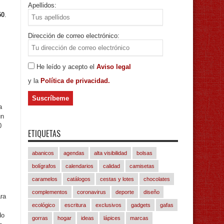
Apellidos:
50
.
Dirección de correo electrónico:
He leído y acepto el
Aviso legal
y la
Política de privacidad.
a
un
0
ETIQUETAS
abanicos
agendas
alta visibilidad
bolsas
bolígrafos
calendarios
calidad
camisetas
caramelos
catálogos
cestas y lotes
chocolates
complementos
coronavirus
deporte
diseño
ara
ecológico
escritura
exclusivos
gadgets
gafas
do
gorras
hogar
ideas
lápices
marcas