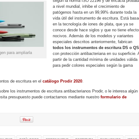
según la norma ISO 22196 y de eficacia probad
a nivel mundial, inhibe el crecimiento de
patógenos hasta en un 99,99% durante toda la
vida útil del instrumento de escritura. Está bas
en la tecnología de iones de plata, que ya se
conoce desde hace siglos y que no tiene efecto
nocivos. Además de los modelos y variantes
especiales descritos anteriormente, fabrican
todos los instrumentos de escritura DS o QS
gen para ampliarla
con protección antibacteriana en su superficie. 
partir de la cantidad mínima de unidades válida
para pedir colores especiales según la gama
ntos de escritura en el
catálogo Prodir 2020
.
bre los instrumentos de escritura antibacterianos Prodir, o le interesa algún
cesita presupuesto puede contactarnos mediante nuestro
formulario de