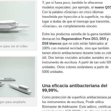
Y, por si fuera poco, también le ofrecemos
modelos especiales: por ejemplo, el
nuevo QS
Con la palabra «Gracias» en cinco idiomas
transferida por inyección a la superficie, no deja
lugar a dudas de que el mensaje que transmite,
«Gracias», es completamente sincero.
Entre los productos estrella de la gama también
destacan los
Regeneration Pens DS3, DS5 y
DS8 blancos
que no solo están fabricados al
n para ver el vídeo
100% con material reciclado, sino que también
tienen efecto antibacteriano durante toda su vid
útil. Dos temas cruciales actuales aunados en 
instrumento de escritura. A partir de tan solo 50
unidades. Otros colores estándares a partir de
5000 unidades.
Una eficacia antibacteriana del
99,99%.
Como protección de superficie antibacteriana p
gen para ampliarla
los instrumentos de escritura, Prodir utiliza
Biomaster de Addmaster. Este aditivo, certifica