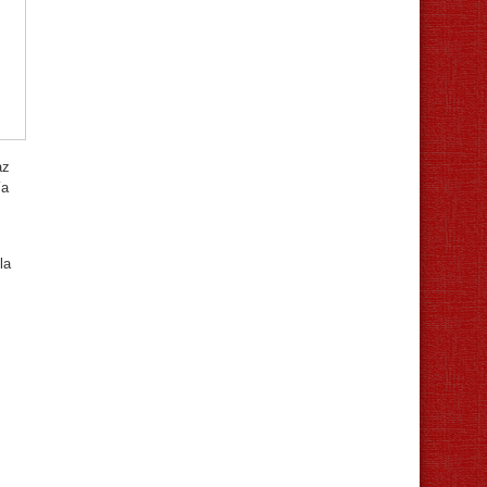
az
ía
la