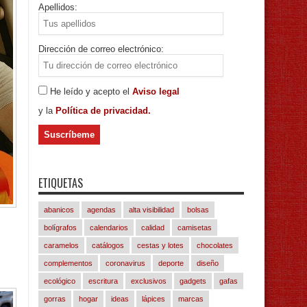
Apellidos:
Dirección de correo electrónico:
He leído y acepto el
Aviso legal
y la
Política de privacidad.
ETIQUETAS
abanicos
agendas
alta visibilidad
bolsas
bolígrafos
calendarios
calidad
camisetas
caramelos
catálogos
cestas y lotes
chocolates
complementos
coronavirus
deporte
diseño
ecológico
escritura
exclusivos
gadgets
gafas
gorras
hogar
ideas
lápices
marcas