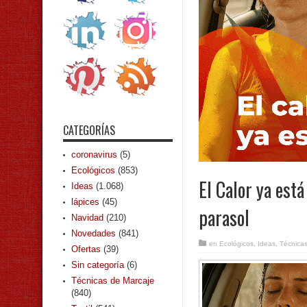
CATEGORÍAS
coronavirus
(5)
Ecológicos
(853)
El Calor ya está
Ideas
(1.068)
lápices
(45)
parasol
Navidad
(210)
Novedades
(841)
en
Ecológicos
,
Ideas
,
Técnicas
Ofertas
(39)
Sin categoría
(6)
Técnicas de Marcaje
(840)