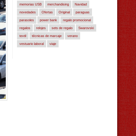
memorias USB
merchandising
Navidad
novedades
Ofertas
Original
paraguas
parasoles
power bank
regalo promocional
regalos
relojes
sets de regalo
Swarovski
textil
técnicas de marcaje
verano
vestuario laboral
viaje