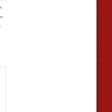
e
os
,