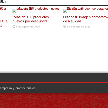
ADOS
:
¡Más de 150 productos
Diseña tu imagen corporativ
NFC a
nuevos por descubrir!
de Navidad
to!
6 de agosto de 2026
5 de agosto de 2026
e empresa y promocionales.