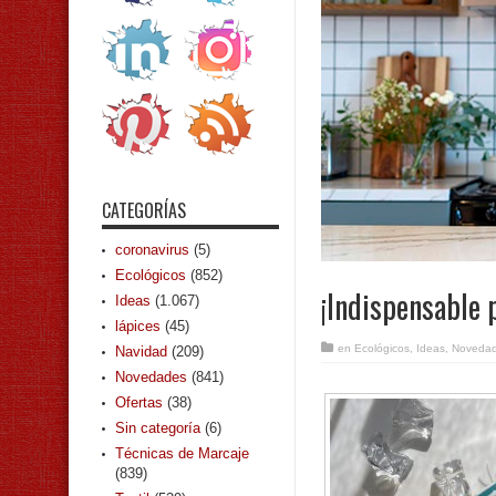
CATEGORÍAS
coronavirus
(5)
Ecológicos
(852)
¡Indispensable 
Ideas
(1.067)
lápices
(45)
en
Ecológicos
,
Ideas
,
Noveda
Navidad
(209)
Novedades
(841)
Ofertas
(38)
Sin categoría
(6)
Técnicas de Marcaje
(839)