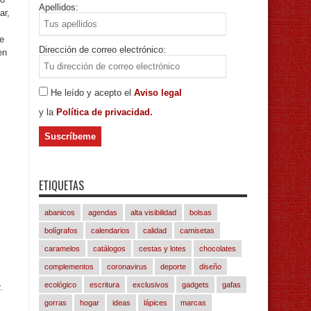
Apellidos:
ar,
e
Dirección de correo electrónico:
en
He leído y acepto el
Aviso legal
y la
Política de privacidad.
ETIQUETAS
abanicos
agendas
alta visibilidad
bolsas
bolígrafos
calendarios
calidad
camisetas
caramelos
catálogos
cestas y lotes
chocolates
complementos
coronavirus
deporte
diseño
ecológico
escritura
exclusivos
gadgets
gafas
.
gorras
hogar
ideas
lápices
marcas