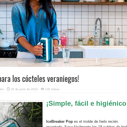
para los cócteles veraniegos!
des
20 de junio de 2023
136 Visitas
¡Simple, fácil e higiénico
IceBreaker Pop
es el molde de hielo recién
inventado. Saca fácilmente los 18 cubitos de hie