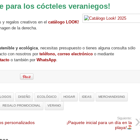
e para los cócteles veraniegos!
y regalos creativos en el
catálogo LOOK!
magen de la derecha.
stenible y ecológica
, necesitas presupuesto o tienes alguna consulta sólo
acto con nosotros por
teléfono, correo electrónico
o mediante
tacto
o también por
WhatsApp
.
ÁLOGOS
DISEÑO
ECOLÓGICO
HOGAR
IDEAS
MERCHANDISING
REGALO PROMOCIONAL
VERANO
Siguiente:
s personalizados
¡Paquete inicial para un día en la
playa!