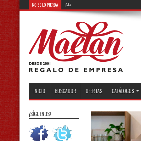
NO SE LO PIERDA
¡Más de 150 productos nuevos por desc
INICIO
BUSCADOR
OFERTAS
CATÁLOGOS
¡SÍGUENOS!