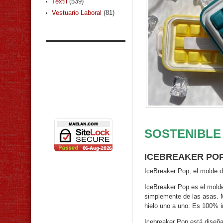
Textil
(539)
Vestuario Laboral
(81)
SOSTENIBLE
ICEBREAKER POP
IceBreaker Pop, el molde de
IceBreaker Pop es el molde 
simplemente de las asas. Mu
hielo uno a uno. Es 100% i
Icebreaker Pop está diseña