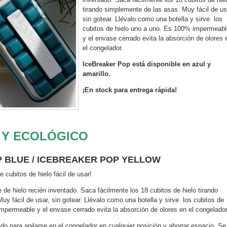
tirando simplemente de las asas. Muy fácil de us
sin gotear. Llévalo como una botella y sirve los
cubitos de hielo uno a uno. Es 100% impermeabl
y el envase cerrado evita la absorción de olores 
el congelador.
IceBreaker Pop está disponible en azul y
amarillo.
¡En stock para entrega rápida!
 Y ECOLÓGICO
 BLUE / ICEBREAKER POP YELLOW
 cubitos de hielo fácil de usar!
de hielo recién inventado. Saca fácilmente los 18 cubitos de hielo tirando
y fácil de usar, sin gotear. Llévalo como una botella y sirve los cubitos de
mpermeable y el envase cerrado evita la absorción de olores en el congelador
do para apilarse en el congelador en cualquier posición y ahorrar espacio. Se