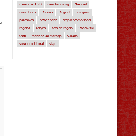
memorias USB
merchandising
Navidad
novedades
Ofertas
Original
paraguas
parasoles
power bank
regalo promocional
lo
regalos
relojes
sets de regalo
Swarovski
textil
técnicas de marcaje
verano
vestuario laboral
viaje