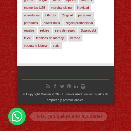
gorras
hogar
ideas
lápices
marcas
memorias USB
merchandising
Navidad
novedades
Ofertas
Original
paraguas
parasoles
power bank
regalo promocional
regalos
relojes
sets de regalo
Swarovski
textil
técnicas de marcaje
verano
vestuario laboral
viaje
© Copyright Maelan 2026 - Tu mejor aliado en los regalos de
empresa y promocionales.
1