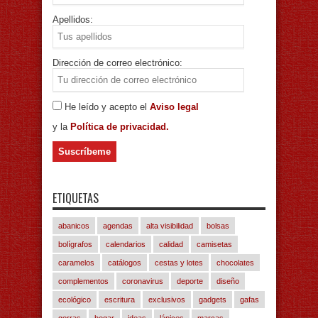
Apellidos:
Dirección de correo electrónico:
He leído y acepto el
Aviso legal
y la
Política de privacidad.
ETIQUETAS
abanicos
agendas
alta visibilidad
bolsas
bolígrafos
calendarios
calidad
camisetas
caramelos
catálogos
cestas y lotes
chocolates
complementos
coronavirus
deporte
diseño
ecológico
escritura
exclusivos
gadgets
gafas