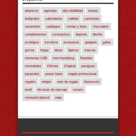
abanicos
agendas
alta visibilidad
bolsas
bolígrafos
calendarios
calidad
camisetas
caramelos
catálogos
cestas y lotes
chocolates
complementos
coronavirus
deporte
diseño
ecológico
escritura
exclusivos
gadgets
gafas
gorras
hogar
ideas
lápices
marcas
memorias USB
merchandising
Navidad
novedades
Ofertas
Original
paraguas
parasoles
power bank
regalo promocional
regalos
relojes
sets de regalo
Swarovski
textil
técnicas de marcaje
verano
vestuario laboral
viaje