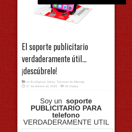
El soporte publicitario
verdaderamente útil…
¡descúbrelo!
en
Ecológicos
,
Ideas
,
Técnicas de Marcaje
27 de febrero de 2026
46 Visitas
Soy un
soporte
PUBLICITARIO PARA
telefono
VERDADERAMENTE UTIL