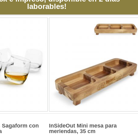
laborables!
s Sagaform con
InSideOut Mini mesa para
a
meriendas, 35 cm