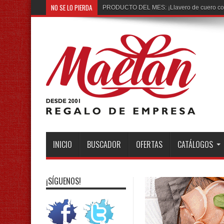
NO SE LO PIERDA
¡Más de 150 productos nuevos por des
INICIO
BUSCADOR
OFERTAS
CATÁLOGOS
¡SÍGUENOS!