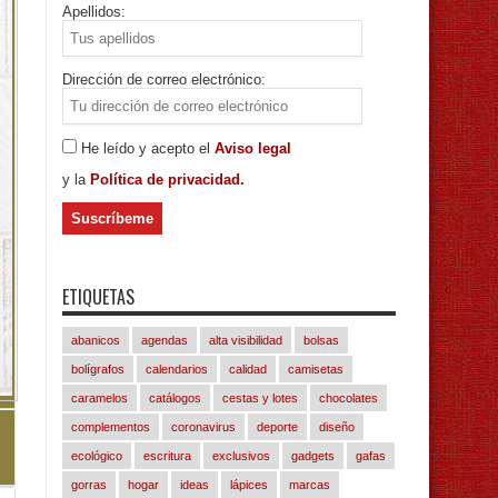
Apellidos:
Dirección de correo electrónico:
He leído y acepto el
Aviso legal
y la
Política de privacidad.
ETIQUETAS
abanicos
agendas
alta visibilidad
bolsas
bolígrafos
calendarios
calidad
camisetas
caramelos
catálogos
cestas y lotes
chocolates
complementos
coronavirus
deporte
diseño
ecológico
escritura
exclusivos
gadgets
gafas
gorras
hogar
ideas
lápices
marcas