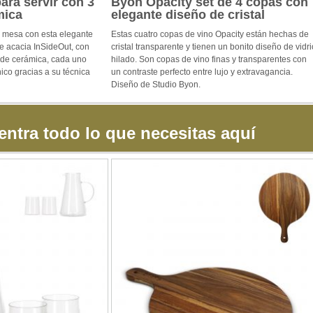
ara servir con 3
Byon Opacity set de 4 copas con
mica
elegante diseño de cristal
u mesa con esta elegante
Estas cuatro copas de vino Opacity están hechas de
de acacia InSideOut, con
cristal transparente y tienen un bonito diseño de vidri
 de cerámica, cada uno
hilado. Son copas de vino finas y transparentes con
ico gracias a su técnica
un contraste perfecto entre lujo y extravagancia.
Diseño de Studio Byon.
ntra todo lo que necesitas aquí