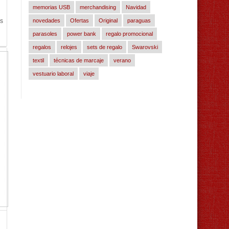
memorias USB
merchandising
Navidad
os
novedades
Ofertas
Original
paraguas
parasoles
power bank
regalo promocional
regalos
relojes
sets de regalo
Swarovski
textil
técnicas de marcaje
verano
vestuario laboral
viaje