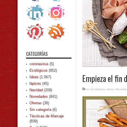
CATEGORÍAS
coronavirus
(5)
Ecológicos
(852)
Empieza el fin 
Ideas
(1.067)
lápices
(45)
en
Ecológicos
,
Ideas
,
Noveda
Navidad
(209)
Novedades
(841)
Ofertas
(38)
Sin categoría
(6)
Técnicas de Marcaje
(839)