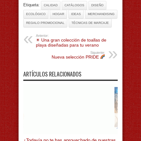
Etiqueta:
CALIDAD
CATÁLOGOS
DISEÑO
ECOLÓGICO
HOGAR
IDEAS
MERCHANDISING
REGALO PROMOCIONAL
TÉCNICAS DE MARCAJE
Anterior:
☀ Una gran colección de toallas de
playa diseñadas para tu verano
Siguiente:
Nueva selección PRIDE
ARTÍCULOS RELACIONADOS
¿Todavía no te has aprovechado de nuestras