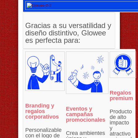
Gracias a su versatilidad y
diseño distintivo, Glowee
es perfecta para:
Regalos
premium
Branding y
Eventos y
regalos
Producto
campañas
corporativos
de alto
promocionales
impacto
y
Personalizable
Crea ambientes
atractivo
con el logo de