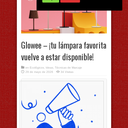
Glowee – ¡tu lámpara favorita
vuelve a estar disponible!
en
Ecológicos
,
Ideas
,
Técnicas de Marcaje
29 de mayo de 2026
34 Visitas