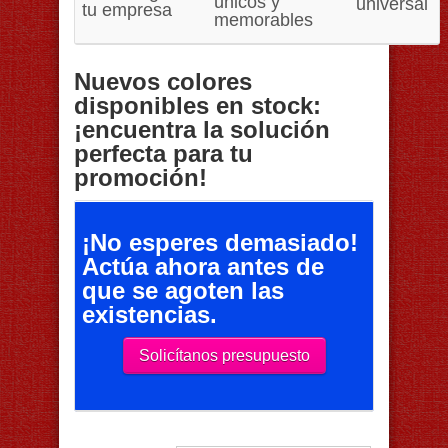
únicos y
universal
tu empresa
memorables
Nuevos colores
disponibles en stock:
¡encuentra la solución
perfecta para tu
promoción!
¡No esperes demasiado!
Actúa ahora antes de
que se agoten las
existencias.
Solicítanos presupuesto