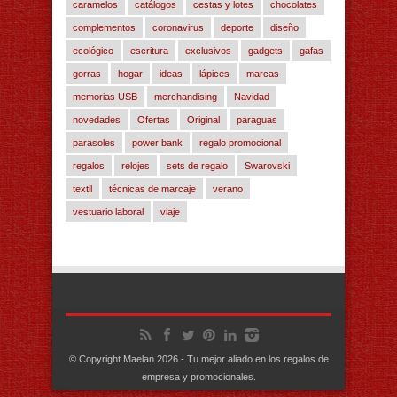
caramelos
catálogos
cestas y lotes
chocolates
complementos
coronavirus
deporte
diseño
ecológico
escritura
exclusivos
gadgets
gafas
gorras
hogar
ideas
lápices
marcas
memorias USB
merchandising
Navidad
novedades
Ofertas
Original
paraguas
parasoles
power bank
regalo promocional
regalos
relojes
sets de regalo
Swarovski
textil
técnicas de marcaje
verano
vestuario laboral
viaje
© Copyright Maelan 2026 - Tu mejor aliado en los regalos de
empresa y promocionales.