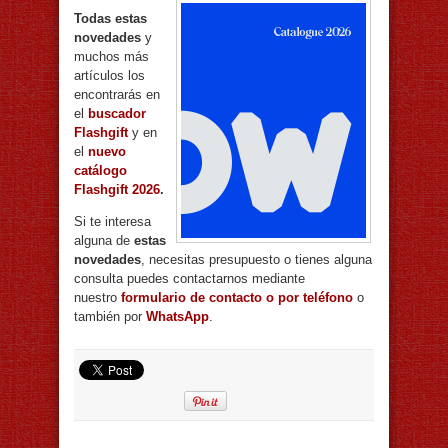
Todas estas
novedades
y
muchos más
artículos los
encontrarás en
el
buscador
Flashgift
y en
el
nuevo
catálogo
Flashgift 2026
.
Si te interesa
alguna de
estas
novedades
, necesitas presupuesto o tienes alguna
consulta puedes contactarnos mediante
nuestro
formulario de contacto o por teléfono
o
también por
WhatsApp
.