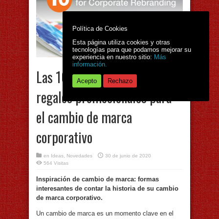
Política de Cookies
Esta página utiliza cookies y otras
tecnologías para que podamos mejorar su
experiencia en nuestro sitio:
Más
información.
Las 10 mejores ideas de
Acepto
Rechazo
regalos promocionales para
el cambio de marca
corporativo
en
Ideas
,
Novedades
30 de junio de 2020
564 Visitas
Inspiración de cambio de marca: formas
interesantes de contar la historia de su cambio
de marca corporativo.
Un cambio de marca es un momento clave en el