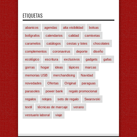
ETIQUETAS
abanicos
agendas
alta visibilidad
bolsas
bolígrafos
calendarios
calidad
camisetas
caramelos
catálogos
cestas y lotes
chocolates
complementos
coronavirus
deporte
diseño
ecológico
escritura
exclusivos
gadgets
gafas
gorras
hogar
ideas
lápices
marcas
memorias USB
merchandising
Navidad
novedades
Ofertas
Original
paraguas
parasoles
power bank
regalo promocional
regalos
relojes
sets de regalo
Swarovski
textil
técnicas de marcaje
verano
vestuario laboral
viaje