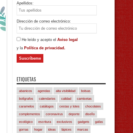
Apellidos:
Dirección de correo electrónico:
He leído y acepto el
Aviso legal
y la
Política de privacidad.
ETIQUETAS
abanicos
agendas
alta visibilidad
bolsas
bolígrafos
calendarios
calidad
camisetas
caramelos
catálogos
cestas y lotes
chocolates
complementos
coronavirus
deporte
diseño
ecológico
escritura
exclusivos
gadgets
gafas
gorras
hogar
ideas
lápices
marcas