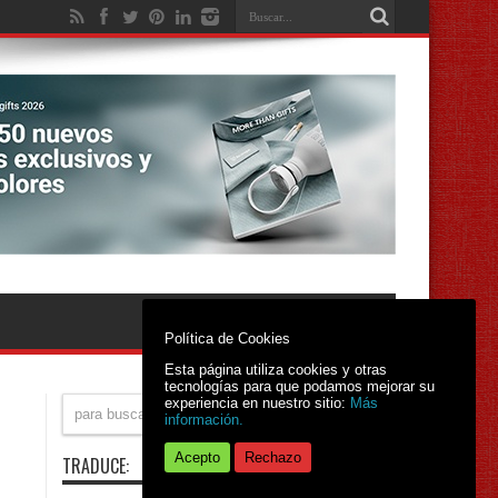
Política de Cookies
Esta página utiliza cookies y otras
tecnologías para que podamos mejorar su
experiencia en nuestro sitio:
Más
información.
Acepto
Rechazo
TRADUCE: