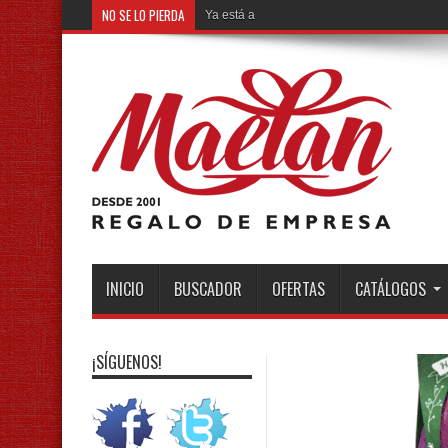
NO SE LO PIERDA
Ya está aquí el nuevo catálogo Selection
INICIO
BUSCADOR
OFERTAS
CATÁLOGOS
¡SÍGUENOS!