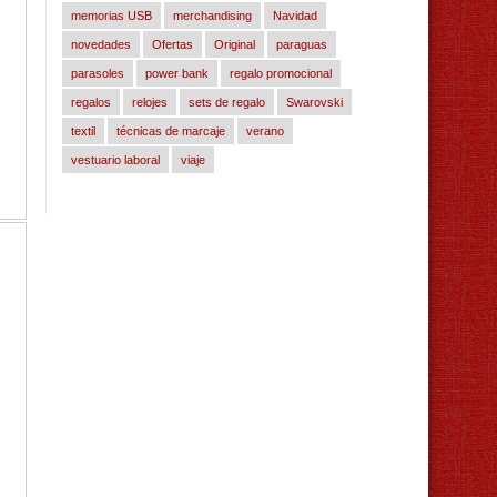
memorias USB
merchandising
Navidad
novedades
Ofertas
Original
paraguas
parasoles
power bank
regalo promocional
regalos
relojes
sets de regalo
Swarovski
textil
técnicas de marcaje
verano
vestuario laboral
viaje