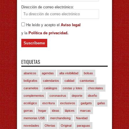
Dirección de correo electrónico:
He leído y acepto el
Aviso legal
y la
Política de privacidad.
ETIQUETAS
abanicos
agendas
alta visibilidad
bolsas
bolígrafos
calendarios
calidad
camisetas
caramelos
catálogos
cestas y lotes
chocolates
complementos
coronavirus
deporte
diseño
ecológico
escritura
exclusivos
gadgets
gafas
gorras
hogar
ideas
lápices
marcas
memorias USB
merchandising
Navidad
novedades
Ofertas
Original
paraguas