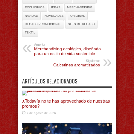
EXCLUSIVOS
IDEAS
MERCHANDISING
NAVIDAD
NOVEDADES
ORIGINAL
REGALO PROMOCIONAL
SETS DE REGALO
TEXTIL
Anterior:
Merchandising ecológico, diseñado
para un estilo de vida sostenible
Siguiente:
Calcetines aromatizados
ARTÍCULOS RELACIONADOS
¿Todavía no te has aprovechado de nuestras
promos?
7 de agosto de 2026