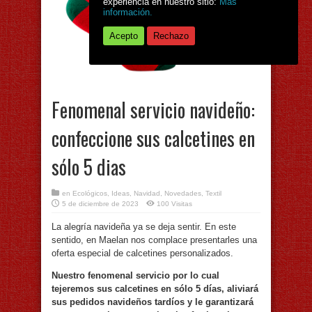
experiencia en nuestro sitio:
Más
información.
Acepto
Rechazo
Fenomenal servicio navideño:
confeccione sus calcetines en
sólo 5 dias
en
Ecológicos
,
Ideas
,
Navidad
,
Novedades
,
Textil
5 de diciembre de 2023
100 Visitas
La alegría navideña ya se deja sentir. En este
sentido, en Maelan nos complace presentarles una
oferta especial de calcetines personalizados.
Nuestro fenomenal servicio por lo cual
tejeremos sus calcetines en sólo 5 días, aliviará
sus pedidos navideños tardíos y le garantizará