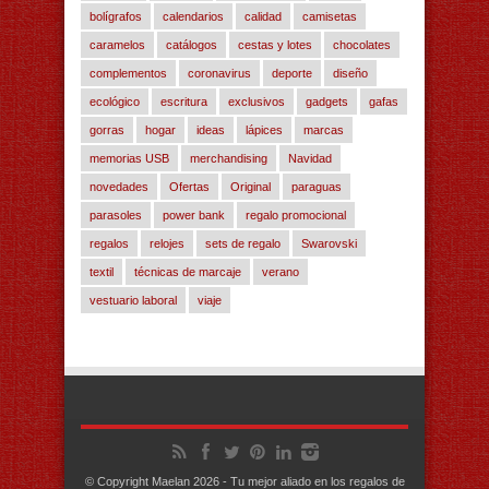
bolígrafos
calendarios
calidad
camisetas
caramelos
catálogos
cestas y lotes
chocolates
complementos
coronavirus
deporte
diseño
ecológico
escritura
exclusivos
gadgets
gafas
gorras
hogar
ideas
lápices
marcas
memorias USB
merchandising
Navidad
novedades
Ofertas
Original
paraguas
parasoles
power bank
regalo promocional
regalos
relojes
sets de regalo
Swarovski
textil
técnicas de marcaje
verano
vestuario laboral
viaje
© Copyright Maelan 2026 - Tu mejor aliado en los regalos de