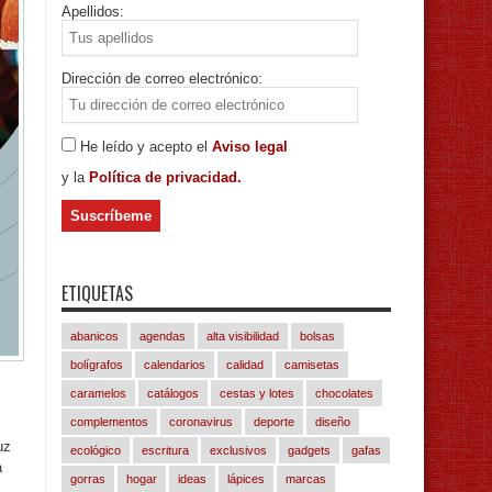
Apellidos:
Dirección de correo electrónico:
He leído y acepto el
Aviso legal
y la
Política de privacidad.
ETIQUETAS
abanicos
agendas
alta visibilidad
bolsas
bolígrafos
calendarios
calidad
camisetas
caramelos
catálogos
cestas y lotes
chocolates
complementos
coronavirus
deporte
diseño
uz
ecológico
escritura
exclusivos
gadgets
gafas
a
gorras
hogar
ideas
lápices
marcas