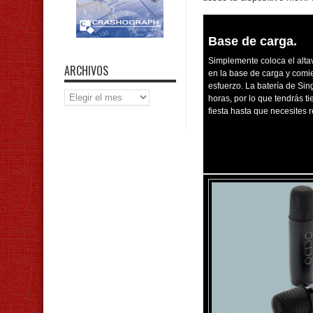
Base de carga.
Simplemente coloca el alt
ARCHIVOS
en la base de carga y comi
esfuerzo. La batería de Sin
Archivos
horas, por lo que tendrás ti
fiesta hasta que necesites r