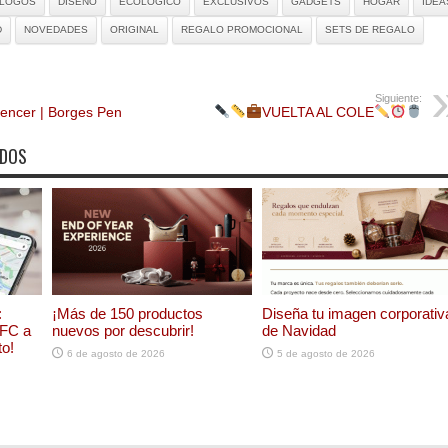
ÁLOGOS
DISEÑO
ECOLÓGICO
EXCLUSIVOS
GADGETS
HOGAR
IDEA
D
NOVEDADES
ORIGINAL
REGALO PROMOCIONAL
SETS DE REGALO
Siguiente:
uencer | Borges Pen
VUELTA AL COLE
ADOS
:
¡Más de 150 productos
Diseña tu imagen corporativ
NFC a
nuevos por descubrir!
de Navidad
to!
6 de agosto de 2026
5 de agosto de 2026