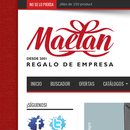
NO SE LO PIERDA
¡Más de 150 productos nuevos por descubrir
INICIO
BUSCADOR
OFERTAS
CATÁLOGOS
¡SÍGUENOS!