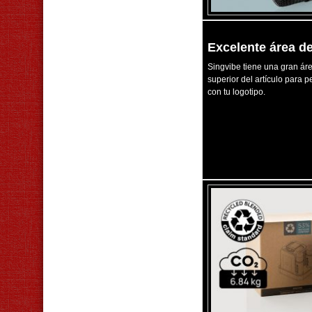
Excelente área d
Singvibe tiene una gran áre
superior del artículo para 
con tu logotipo.