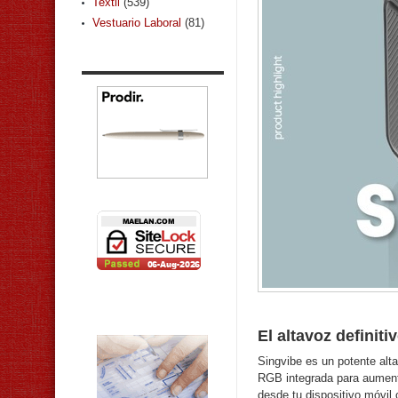
Textil
(539)
Vestuario Laboral
(81)
El altavoz definiti
Singvibe es un potente alt
RGB integrada para aumenta
desde tu dispositivo móvil