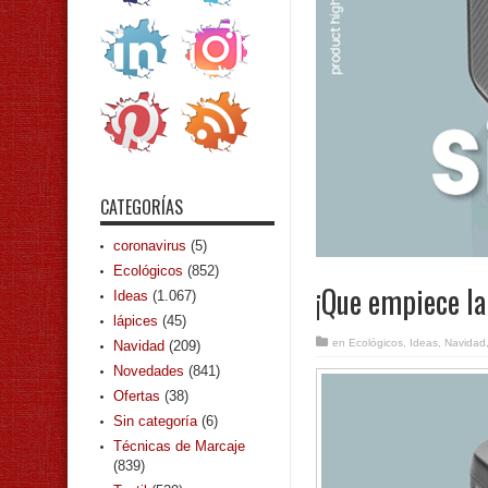
CATEGORÍAS
coronavirus
(5)
Ecológicos
(852)
¡Que empiece la 
Ideas
(1.067)
lápices
(45)
en
Ecológicos
,
Ideas
,
Navidad
Navidad
(209)
Novedades
(841)
Ofertas
(38)
Sin categoría
(6)
Técnicas de Marcaje
(839)