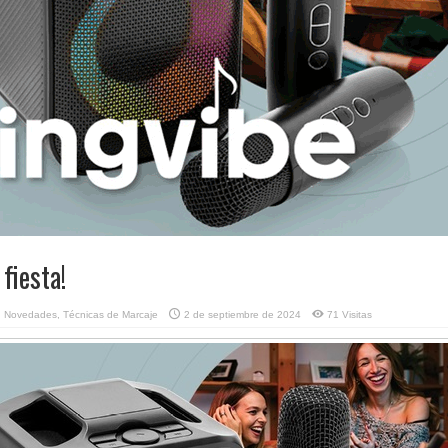
fiesta!
,
Novedades
,
Técnicas de Marcaje
2 de septiembre de 2024
71 Visitas