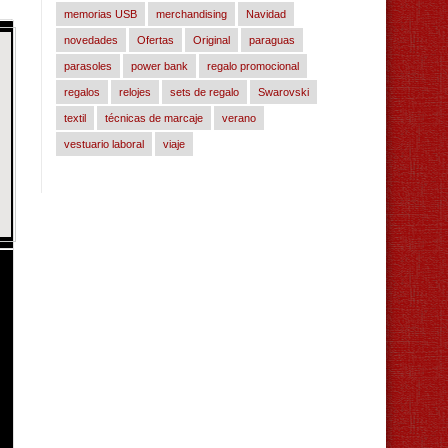
memorias USB
merchandising
Navidad
novedades
Ofertas
Original
paraguas
parasoles
power bank
regalo promocional
regalos
relojes
sets de regalo
Swarovski
textil
técnicas de marcaje
verano
vestuario laboral
viaje