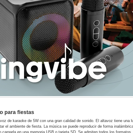
vo para fiestas
avoz de karaoke de 5W con una gran calidad de sonido. El altavoz tiene una l
r el ambiente de fiesta. La música se puede reproducir de forma inalámbric
 o cargarla en una memoria USB o tarjeta SD. Se admiten todos los formatos.