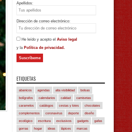
Apellidos:
Dirección de correo electrónico:
He leído y acepto el
Aviso legal
y la
Política de privacidad.
ETIQUETAS
abanicos
agendas
alta visibilidad
bolsas
bolígrafos
calendarios
calidad
camisetas
caramelos
catálogos
cestas y lotes
chocolates
complementos
coronavirus
deporte
diseño
ecológico
escritura
exclusivos
gadgets
gafas
gorras
hogar
ideas
lápices
marcas