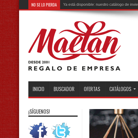
NO SE LO PIERDA
PRODUCTO DEL MES: ¡L
INICIO
BUSCADOR
OFERTAS
CATÁLOGOS
¡SÍGUENOS!