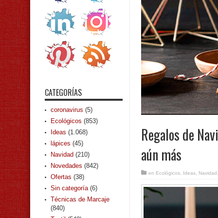
CATEGORÍAS
coronavirus
(5)
Ecológicos
(853)
Regalos de Navi
Ideas
(1.068)
lápices
(45)
aún más
Navidad
(210)
Novedades
(842)
en
Ecológicos
,
Ideas
,
Navidad
Ofertas
(38)
Sin categoría
(6)
Técnicas de Marcaje
(840)