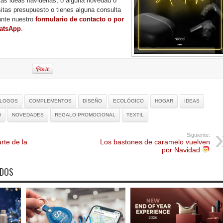
stas ideas navideñas, o alguna novedad o
sitas presupuesto o tienes alguna consulta
ante nuestro
formulario de contacto o por
atsApp
.
ÁLOGOS
COMPLEMENTOS
DISEÑO
ECOLÓGICO
HOGAR
IDEAS
D
NOVEDADES
REGALO PROMOCIONAL
TEXTIL
Siguiente:
rte de la
Los bastones de caramelo vuelven
por Navidad
ADOS