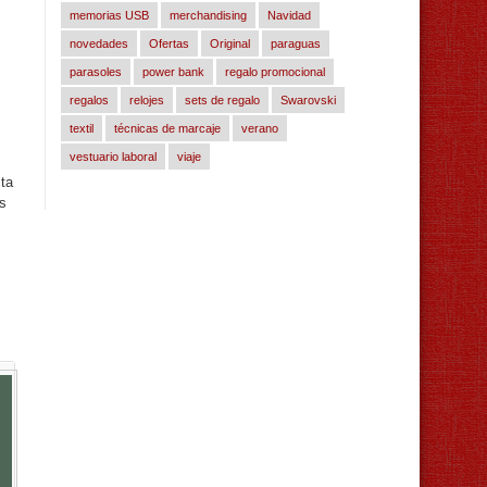
memorias USB
merchandising
Navidad
novedades
Ofertas
Original
paraguas
parasoles
power bank
regalo promocional
regalos
relojes
sets de regalo
Swarovski
textil
técnicas de marcaje
verano
vestuario laboral
viaje
cta
s