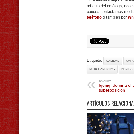
Si te interesa alguna de e
artículo del catálogo, nece
puedes contactarnos medi
teléfono
o también por
Wh
Etiqueta:
CALIDAD
CAT
MERCHANDISING
NAVIDA
Anterior:
Iqoniq: domina el a
superposición
ARTÍCULOS RELACION