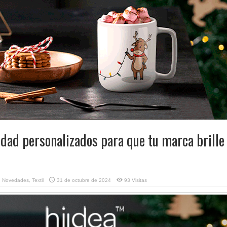
dad personalizados para que tu marca brille
,
Novedades
,
Textil
31 de octubre de 2024
93 Visitas