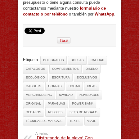
presupuesto o tiene alguna consulta puede
contactarnos mediante nuestro
formulario de
contacto o por teléfono
o también por
WhatsApp
.
Etiqueta:
BOLÍGRAFOS
BOLSAS
CALIDAD
CATÁLOGOS
COMPLEMENTOS
DISEÑO
ECOLÓGICO
ESCRITURA
EXCLUSIVOS
GADGETS
GORRAS
HOGAR
IDEAS
MERCHANDISING
NAVIDAD
NOVEDADES
ORIGINAL
PARAGUAS
POWER BANK
REGALOS
RELOJES
SETS DE REGALO
TÉCNICAS DE MARCAJE
TEXTIL
VIAJE
Anterior:
¡Disfrutando de la playa! Con