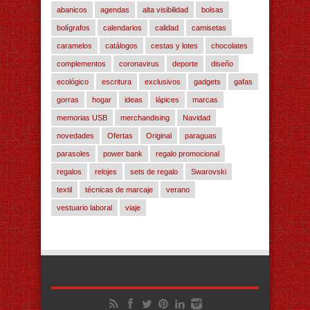
abanicos
agendas
alta visibilidad
bolsas
bolígrafos
calendarios
calidad
camisetas
caramelos
catálogos
cestas y lotes
chocolates
complementos
coronavirus
deporte
diseño
ecológico
escritura
exclusivos
gadgets
gafas
gorras
hogar
ideas
lápices
marcas
memorias USB
merchandising
Navidad
novedades
Ofertas
Original
paraguas
parasoles
power bank
regalo promocional
regalos
relojes
sets de regalo
Swarovski
textil
técnicas de marcaje
verano
vestuario laboral
viaje