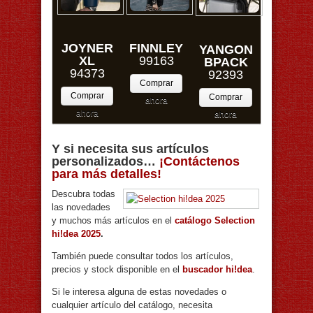
JOYNER
FINNLEY
YANGON
XL
99163
BPACK
94373
92393
Comprar
Comprar
Comprar
ahora
ahora
ahora
Y si necesita sus artículos
personalizados…
¡Contáctenos
para más detalles!
Descubra todas
las novedades
y muchos más artículos en el
catálogo Selection
hi!dea 2025
.
También puede consultar todos los artículos,
precios y stock disponible en el
buscador hi!dea
.
Si le interesa alguna de estas novedades o
cualquier artículo del catálogo, necesita