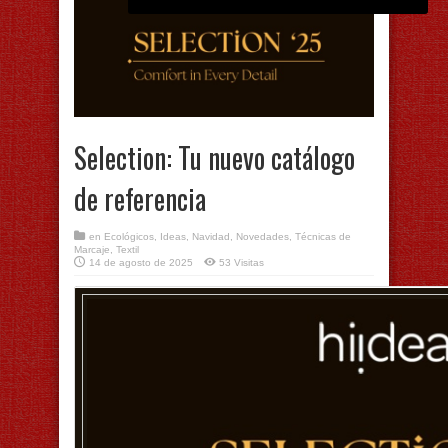
Selection: Tu nuevo catálogo
de referencia
en
Ecológicos
,
Ideas
,
Navidad
,
Novedades
,
Técnicas de
Marcaje
,
Textil
14 de agosto de 2025
53 Visitas