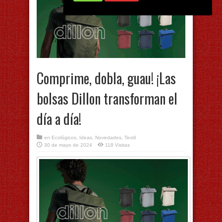
Comprime, dobla, guau! ¡Las
bolsas Dillon transforman el
día a día!
en
Ecológicos
,
Ideas
,
Novedades
,
Textil
30 de mayo de 2024
118 Visitas