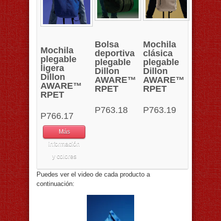
Bolsa
Mochila
Mochila
deportiva
clásica
plegable
plegable
plegable
ligera
Dillon
Dillon
Dillon
AWARE™
AWARE™
AWARE™
RPET
RPET
RPET
P763.18
P763.19
P766.17
Más
información
y colores
Puedes ver el video de cada producto a
continuación: