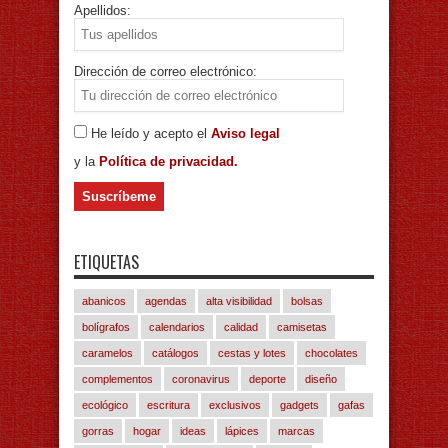
Apellidos:
Dirección de correo electrónico:
He leído y acepto el
Aviso legal
y la
Política de privacidad.
ETIQUETAS
abanicos
agendas
alta visibilidad
bolsas
bolígrafos
calendarios
calidad
camisetas
caramelos
catálogos
cestas y lotes
chocolates
complementos
coronavirus
deporte
diseño
ecológico
escritura
exclusivos
gadgets
gafas
gorras
hogar
ideas
lápices
marcas