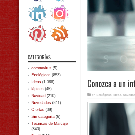
CATEGORÍAS
coronavirus
(5)
Ecológicos
(853)
Conozca a un in
Ideas
(1.068)
lápices
(45)
en
Ecológicos
,
Ideas
,
Noveda
Navidad
(210)
Novedades
(841)
Ofertas
(39)
Sin categoría
(6)
Técnicas de Marcaje
(840)