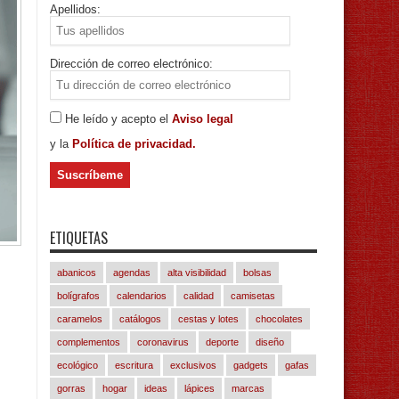
Apellidos:
Dirección de correo electrónico:
He leído y acepto el
Aviso legal
y la
Política de privacidad.
ETIQUETAS
abanicos
agendas
alta visibilidad
bolsas
bolígrafos
calendarios
calidad
camisetas
caramelos
catálogos
cestas y lotes
chocolates
complementos
coronavirus
deporte
diseño
ecológico
escritura
exclusivos
gadgets
gafas
gorras
hogar
ideas
lápices
marcas