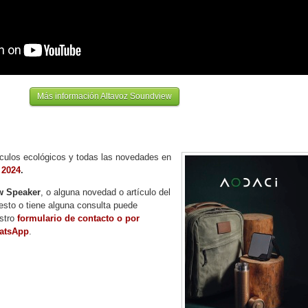
Más información Altavoz Soundview
ulos ecológicos y todas las novedades en
 2024
.
w Speaker
, o alguna novedad o artículo del
esto o tiene alguna consulta puede
stro
formulario de contacto o por
atsApp
.