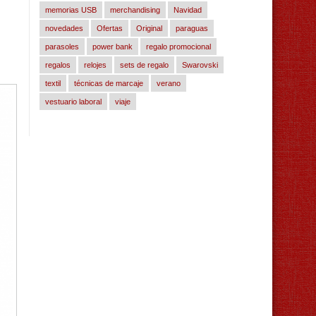
memorias USB
merchandising
Navidad
novedades
Ofertas
Original
paraguas
parasoles
power bank
regalo promocional
regalos
relojes
sets de regalo
Swarovski
textil
técnicas de marcaje
verano
vestuario laboral
viaje