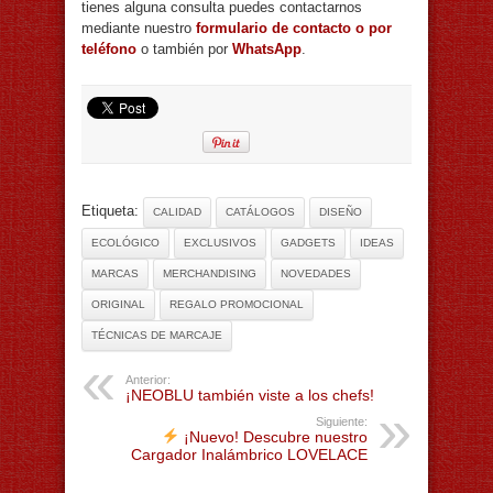
tienes alguna consulta puedes contactarnos
mediante nuestro
formulario de contacto o por
teléfono
o también por
WhatsApp
.
Etiqueta:
CALIDAD
CATÁLOGOS
DISEÑO
ECOLÓGICO
EXCLUSIVOS
GADGETS
IDEAS
MARCAS
MERCHANDISING
NOVEDADES
ORIGINAL
REGALO PROMOCIONAL
TÉCNICAS DE MARCAJE
Anterior:
¡NEOBLU también viste a los chefs!
Siguiente:
¡Nuevo! Descubre nuestro
Cargador Inalámbrico LOVELACE