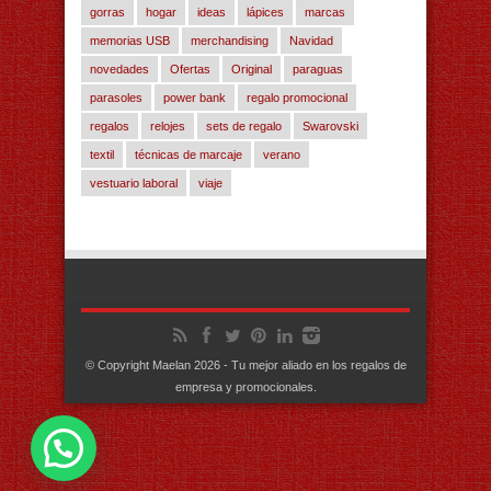
gorras
hogar
ideas
lápices
marcas
memorias USB
merchandising
Navidad
novedades
Ofertas
Original
paraguas
parasoles
power bank
regalo promocional
regalos
relojes
sets de regalo
Swarovski
textil
técnicas de marcaje
verano
vestuario laboral
viaje
© Copyright Maelan 2026 - Tu mejor aliado en los regalos de
empresa y promocionales.