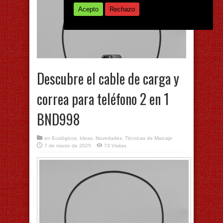
Acepto
Rechazo
Descubre el cable de carga y
correa para teléfono 2 en 1
BND998
en
Ecológicos
,
Ideas
,
Novedades
,
Técnicas de Marcaje
7 de marzo de 2025
73 Visitas