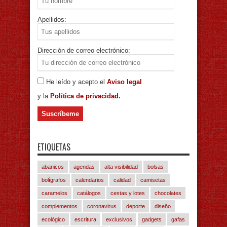
Apellidos:
Dirección de correo electrónico:
He leído y acepto el
Aviso legal
y la
Política de privacidad.
ETIQUETAS
abanicos
agendas
alta visibilidad
bolsas
bolígrafos
calendarios
calidad
camisetas
caramelos
catálogos
cestas y lotes
chocolates
complementos
coronavirus
deporte
diseño
ecológico
escritura
exclusivos
gadgets
gafas