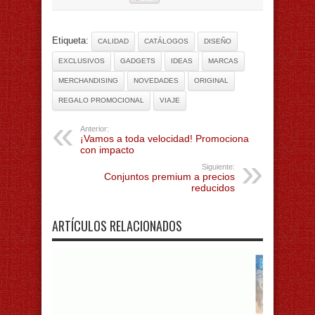
Etiqueta:
CALIDAD
CATÁLOGOS
DISEÑO
EXCLUSIVOS
GADGETS
IDEAS
MARCAS
MERCHANDISING
NOVEDADES
ORIGINAL
REGALO PROMOCIONAL
VIAJE
Anterior:
¡Vamos a toda velocidad! Promociona
con impacto
Siguiente:
Conjuntos premium a precios
reducidos
ARTÍCULOS RELACIONADOS