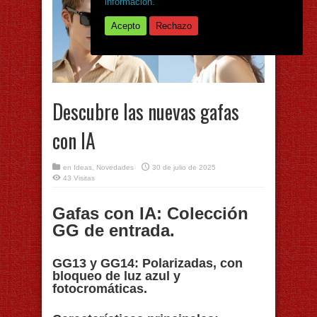
información.
Acepto
Rechazo
Descubre las nuevas gafas
con IA
en
Ideas
,
Novedades
30 de julio de 2025
43 Visitas
Gafas con IA:
Colección
GG de entrada.
GG13 y GG14: Polarizadas, con
bloqueo de luz azul y
fotocromáticas.