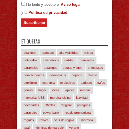
He leído y acepto el
Aviso legal
y la
Política de privacidad.
ETIQUETAS
abanicos
agendas
alta visibilidad
bolsas
bolígrafos
calendarios
calidad
camisetas
caramelos
catálogos
cestas y lotes
chocolates
complementos
coronavirus
deporte
diseño
ecológico
escritura
exclusivos
gadgets
gafas
gorras
hogar
ideas
lápices
marcas
memorias USB
merchandising
Navidad
novedades
Ofertas
Original
paraguas
parasoles
power bank
regalo promocional
regalos
relojes
sets de regalo
Swarovski
textil
técnicas de marcaje
verano