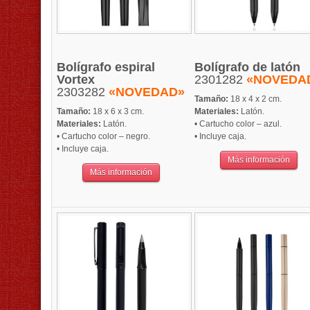
Bolígrafo espiral
Bolígrafo de latón
Vortex
2301282
«NOVEDA
2303282
«NOVEDAD»
Tamaño:
18 x 4 x 2 cm.
Tamaño:
18 x 6 x 3 cm.
Materiales:
Latón.
Materiales:
Latón.
• Cartucho color – azul.
• Cartucho color – negro.
• Incluye caja.
• Incluye caja.
Más información
Más información