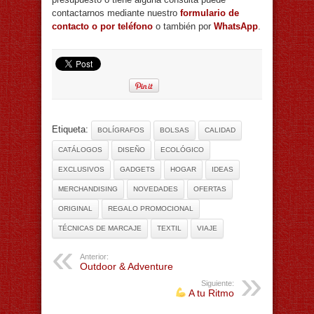
contactarnos mediante nuestro
formulario de
contacto o por teléfono
o también por
WhatsApp
.
Etiqueta:
BOLÍGRAFOS
BOLSAS
CALIDAD
CATÁLOGOS
DISEÑO
ECOLÓGICO
EXCLUSIVOS
GADGETS
HOGAR
IDEAS
MERCHANDISING
NOVEDADES
OFERTAS
ORIGINAL
REGALO PROMOCIONAL
TÉCNICAS DE MARCAJE
TEXTIL
VIAJE
Anterior:
Outdoor & Adventure
Siguiente:
A tu Ritmo