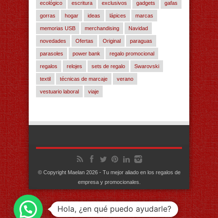
ecológico
escritura
exclusivos
gadgets
gafas
gorras
hogar
ideas
lápices
marcas
memorias USB
merchandising
Navidad
novedades
Ofertas
Original
paraguas
parasoles
power bank
regalo promocional
regalos
relojes
sets de regalo
Swarovski
textil
técnicas de marcaje
verano
vestuario laboral
viaje
© Copyright Maelan 2026 - Tu mejor aliado en los regalos de
empresa y promocionales.
Hola, ¿en qué puedo ayudarle?