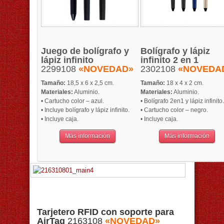
Juego de bolígrafo y
Bolígrafo y lápiz
lápiz infinito
infinito 2 en 1
2299108
«NOVEDAD»
2302108
«NOVEDA
Tamaño:
18,5 x 6 x 2,5 cm.
Tamaño:
18 x 4 x 2 cm.
Materiales:
Aluminio.
Materiales:
Aluminio.
• Cartucho color – azul.
• Bolígrafo 2en1 y lápiz infinito.
• Incluye bolígrafo y lápiz infinito.
• Cartucho color – negro.
• Incluye caja.
• Incluye caja.
Más información
Más información
Tarjetero RFID con soporte para
AirTag
2163108
«NOVEDAD»