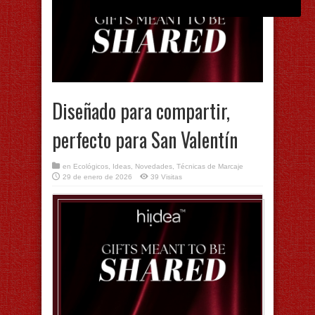
Diseñado para compartir,
perfecto para San Valentín
en
Ecológicos
,
Ideas
,
Novedades
,
Técnicas de Marcaje
29 de enero de 2026
39 Visitas