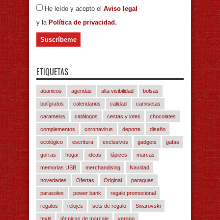
He leído y acepto el
Aviso legal
y la
Política de privacidad.
ETIQUETAS
abanicos
agendas
alta visibilidad
bolsas
bolígrafos
calendarios
calidad
camisetas
caramelos
catálogos
cestas y lotes
chocolates
complementos
coronavirus
deporte
diseño
ecológico
escritura
exclusivos
gadgets
gafas
gorras
hogar
ideas
lápices
marcas
memorias USB
merchandising
Navidad
novedades
Ofertas
Original
paraguas
parasoles
power bank
regalo promocional
regalos
relojes
sets de regalo
Swarovski
textil
técnicas de marcaje
verano