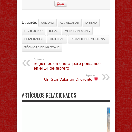
Etiqueta:
CALIDAD
CATÁLOGOS
DISEÑO
ECOLÓGICO
IDEAS
MERCHANDISING
NOVEDADES
ORIGINAL
REGALO PROMOCIONAL
TÉCNICAS DE MARCAJE
Anterior:
Seguimos en enero, pero pensando
en el 14 de febrero
Siguiente:
Un San Valentín Diferente
ARTÍCULOS RELACIONADOS