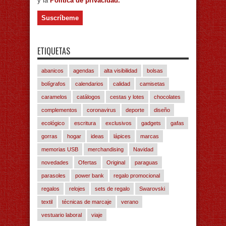
y la
Política de privacidad.
ETIQUETAS
abanicos
agendas
alta visibilidad
bolsas
bolígrafos
calendarios
calidad
camisetas
caramelos
catálogos
cestas y lotes
chocolates
complementos
coronavirus
deporte
diseño
ecológico
escritura
exclusivos
gadgets
gafas
gorras
hogar
ideas
lápices
marcas
memorias USB
merchandising
Navidad
novedades
Ofertas
Original
paraguas
parasoles
power bank
regalo promocional
regalos
relojes
sets de regalo
Swarovski
textil
técnicas de marcaje
verano
vestuario laboral
viaje