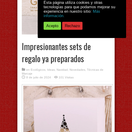
Esta página utiliza cookies y otras
tecnologías para que podamos mejorar su
experiencia en nuestro sitio:
Más
información.
Acepto
Rechazo
Impresionantes sets de
regalo ya preparados
en
Ecológicos
,
Ideas
,
Navidad
,
Novedades
,
Técnicas de
Marcaje
8 de julio de 2024
101 Visitas