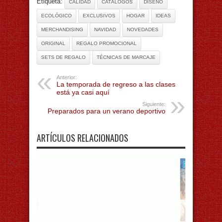
Etiqueta:
CALIDAD
CATÁLOGOS
DISEÑO
ECOLÓGICO
EXCLUSIVOS
HOGAR
IDEAS
MERCHANDISING
NAVIDAD
NOVEDADES
ORIGINAL
REGALO PROMOCIONAL
SETS DE REGALO
TÉCNICAS DE MARCAJE
Anterior:
La temporada de regreso a las clases
está ya casi aquí
Siguiente:
Preparados para un verano deportivo
ARTÍCULOS RELACIONADOS