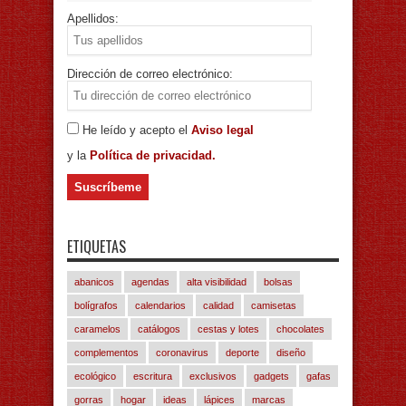
Apellidos:
Dirección de correo electrónico:
He leído y acepto el
Aviso legal
y la
Política de privacidad.
ETIQUETAS
abanicos
agendas
alta visibilidad
bolsas
bolígrafos
calendarios
calidad
camisetas
caramelos
catálogos
cestas y lotes
chocolates
complementos
coronavirus
deporte
diseño
ecológico
escritura
exclusivos
gadgets
gafas
gorras
hogar
ideas
lápices
marcas