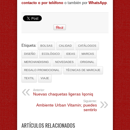
contacto o por teléfono
o también por
WhatsApp
.
Etiqueta:
BOLSAS
CALIDAD
CATÁLOGOS
DISEÑO
ECOLÓGICO
IDEAS
MARCAS
MERCHANDISING
NOVEDADES
ORIGINAL
REGALO PROMOCIONAL
TÉCNICAS DE MARCAJE
TEXTIL
VIAJE
Anterior:
Nuevas chaquetas ligeras Iqoniq
Siguiente:
Ambiente Urban Vitamin; puedes
sentirlo
ARTÍCULOS RELACIONADOS