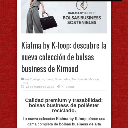
Kialma by K-loop: descubre la
nueva colección de bolsas
business de Kimood
en
Ecológicos
,
Ideas
,
Novedades
,
Técnicas de Marcaje
,
Textil
13 de marzo de 2024
77 Visitas
Calidad premium y trazabilidad:
bolsas business de poliéster
reciclado.
La nueva colección
Kialma by K-loop
ofrece una
gama completa de
bolsas business de alta