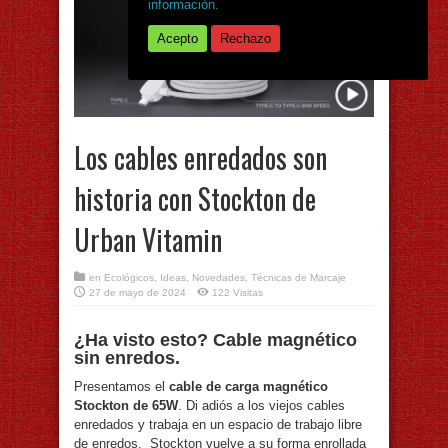
información.
Acepto
Rechazo
Los cables enredados son
historia con Stockton de
Urban Vitamin
en
Ecológicos
,
Ideas
,
Novedades
,
Técnicas de Marcaje
27 de mayo de 2024
122 Visitas
¿Ha visto esto? Cable magnético
sin enredos.
Presentamos el
cable de carga magnético
Stockton de 65W
. Di adiós a los viejos cables
enredados y trabaja en un espacio de trabajo libre
de enredos. Stockton vuelve a su forma enrollada