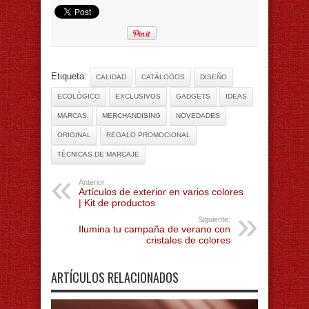
Etiqueta:
CALIDAD
CATÁLOGOS
DISEÑO
ECOLÓGICO
EXCLUSIVOS
GADGETS
IDEAS
MARCAS
MERCHANDISING
NOVEDADES
ORIGINAL
REGALO PROMOCIONAL
TÉCNICAS DE MARCAJE
Anterior:
Artículos de exterior en varios colores
| Kit de productos
Siguiente:
Ilumina tu campaña de verano con
cristales de colores
ARTÍCULOS RELACIONADOS