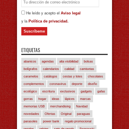
He leído y acepto el
Aviso legal
y la
Política de privacidad.
ETIQUETAS
abanicos
agendas
alta visibilidad
bolsas
bolígrafos
calendarios
calidad
camisetas
caramelos
catálogos
cestas y lotes
chocolates
complementos
coronavirus
deporte
diseño
ecológico
escritura
exclusivos
gadgets
gafas
gorras
hogar
ideas
lápices
marcas
memorias USB
merchandising
Navidad
novedades
Ofertas
Original
paraguas
parasoles
power bank
regalo promocional
regalos
relojes
sets de regalo
Swarovski