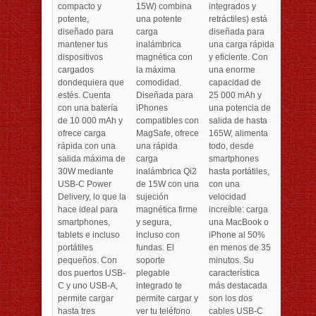
compacto y
15W) combina
integrados y
potente,
una potente
retráctiles) está
diseñado para
carga
diseñada para
mantener tus
inalámbrica
una carga rápida
dispositivos
magnética con
y eficiente. Con
cargados
la máxima
una enorme
dondequiera que
comodidad.
capacidad de
estés. Cuenta
Diseñada para
25 000 mAh y
con una batería
iPhones
una potencia de
de 10 000 mAh y
compatibles con
salida de hasta
ofrece carga
MagSafe, ofrece
165W, alimenta
rápida con una
una rápida
todo, desde
salida máxima de
carga
smartphones
30W mediante
inalámbrica Qi2
hasta portátiles,
USB-C Power
de 15W con una
con una
Delivery, lo que la
sujeción
velocidad
hace ideal para
magnética firme
increíble: carga
smartphones,
y segura,
una MacBook o
tablets e incluso
incluso con
iPhone al 50%
portátiles
fundas. El
en menos de 35
pequeños. Con
soporte
minutos. Su
dos puertos USB-
plegable
característica
C y uno USB-A,
integrado te
más destacada
permite cargar
permite cargar y
son los dos
hasta tres
ver tu teléfono
cables USB-C