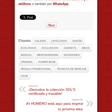
teléfono
o también por
WhatsApp
.
Etiqueta:
CALIDAD
CATÁLOGOS
DISEÑO
ECOLÓGICO
EXCLUSIVOS
GADGETS
IDEAS
MARCAS
MERCHANDISING
NOVEDADES
ORIGINAL
POWER BANK
REGALO PROMOCIONAL
TÉCNICAS DE MARCAJE
VIAJE
Anterior:
¡Descubre la colección SOL’S
certificada y trazable!
Siguiente:
✍️ HOMERO está aquí para inspirar
tu próxima idea.