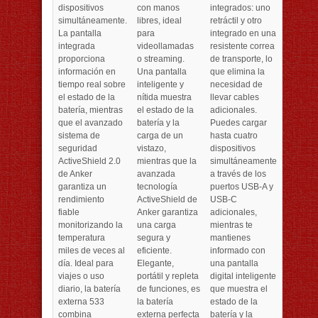
dispositivos
con manos
integrados: uno
simultáneamente.
libres, ideal
retráctil y otro
La pantalla
para
integrado en una
integrada
videollamadas
resistente correa
proporciona
o streaming.
de transporte, lo
información en
Una pantalla
que elimina la
tiempo real sobre
inteligente y
necesidad de
el estado de la
nítida muestra
llevar cables
batería, mientras
el estado de la
adicionales.
que el avanzado
batería y la
Puedes cargar
sistema de
carga de un
hasta cuatro
seguridad
vistazo,
dispositivos
ActiveShield 2.0
mientras que la
simultáneamente
de Anker
avanzada
a través de los
garantiza un
tecnología
puertos USB-A y
rendimiento
ActiveShield de
USB-C
fiable
Anker garantiza
adicionales,
monitorizando la
una carga
mientras te
temperatura
segura y
mantienes
miles de veces al
eficiente.
informado con
día. Ideal para
Elegante,
una pantalla
viajes o uso
portátil y repleta
digital inteligente
diario, la batería
de funciones, es
que muestra el
externa 533
la batería
estado de la
combina
externa perfecta
batería y la