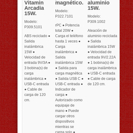
Vitamin
magnético.
aluminio
Arcadia
15W.
Modelo:
15W.
P322.7101
Modelo:
Modelo:
P309.1002
rPC ● Potencia
P309.5101
total 20W ●
Aleación de
ABS reciclado ●
Carga el teléfono
aluminio reciclada
Salida
hasta 1 veces ●
● Salida
inalámbrica
Carga
inalámbrica 15W
15W ●
inalámbrica ●
● Velocidad de
Velocidad de
Salida
entrada 9V/2.22A
entrada 9V/3A ●
inalámbrica 15W
● 1 bobina(s) de
3 bobina(s) de
● Salida para
carga inalámbrica
carga
carga magnética
● USB-C entrada
inalámbrica ●
● Salida USB C ●
● Cable de carga
USB-C entrada
USB-C entrada ●
de 120 cm.
● Cable de
Indicador de
carga de 120
carga ●
cm.
Autorizado como
equipaje de
mano ● Puede
cargar otros
dispositivos
mientras se
carga solo ●