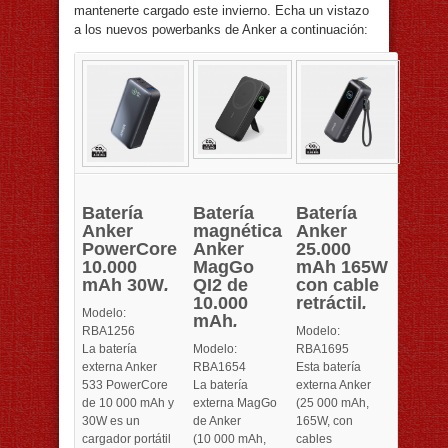
mantenerte cargado este invierno. Echa un vistazo
a los nuevos powerbanks de Anker a continuación:
Batería
Batería
Batería
Anker
magnética
Anker
PowerCore
Anker
25.000
10.000
MagGo
mAh 165W
mAh 30W
.
QI2 de
con cable
10.000
retráctil
.
Modelo:
mAh
.
RBA1256
Modelo:
La batería
Modelo:
RBA1695
externa Anker
RBA1654
Esta batería
533 PowerCore
La batería
externa Anker
de 10 000 mAh y
externa MagGo
(25 000 mAh,
30W es un
de Anker
165W, con
cargador portátil
(10 000 mAh,
cables