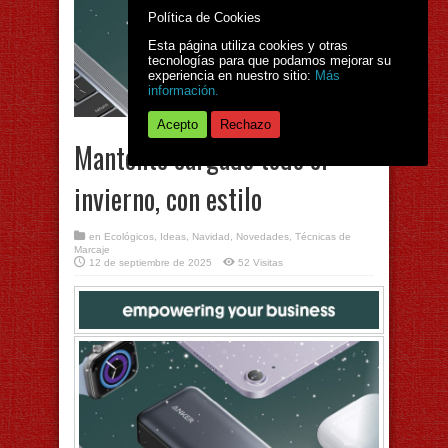
Política de Cookies
Esta página utiliza cookies y otras
tecnologías para que podamos mejorar su
experiencia en nuestro sitio:
Más
información.
Acepto
Rechazo
Mantente cargado todo el
invierno, con estilo
en
Ecológicos
,
Ideas
,
Navidad
,
Novedades
,
Técnicas de
Marcaje
12 de septiembre de 2025
52 Visitas