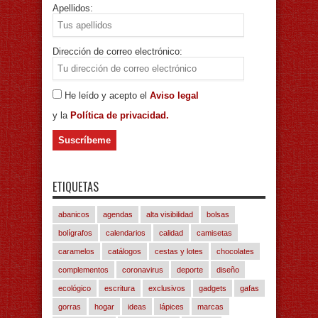
Apellidos:
Dirección de correo electrónico:
He leído y acepto el
Aviso legal
y la
Política de privacidad.
ETIQUETAS
abanicos
agendas
alta visibilidad
bolsas
bolígrafos
calendarios
calidad
camisetas
caramelos
catálogos
cestas y lotes
chocolates
complementos
coronavirus
deporte
diseño
ecológico
escritura
exclusivos
gadgets
gafas
gorras
hogar
ideas
lápices
marcas