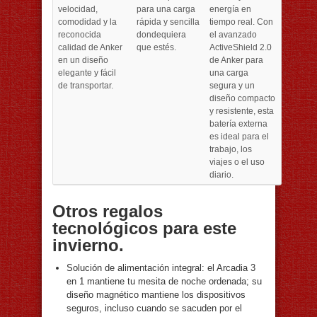
velocidad,
para una carga
energía en
comodidad y la
rápida y sencilla
tiempo real. Con
reconocida
dondequiera
el avanzado
calidad de Anker
que estés.
ActiveShield 2.0
en un diseño
de Anker para
elegante y fácil
una carga
de transportar.
segura y un
diseño compacto
y resistente, esta
batería externa
es ideal para el
trabajo, los
viajes o el uso
diario.
Otros regalos
tecnológicos para este
invierno.
Solución de alimentación integral: el Arcadia 3
en 1 mantiene tu mesita de noche ordenada; su
diseño magnético mantiene los dispositivos
seguros, incluso cuando se sacuden por el