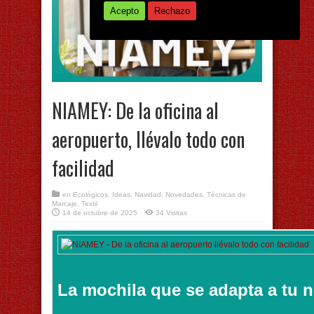
Acepto
Rechazo
NIAMEY: De la oficina al
aeropuerto, llévalo todo con
facilidad
en
Ecológicos
,
Ideas
,
Navidad
,
Novedades
,
Técnicas de
Marcaje
,
Textil
14 de octubre de 2025
34 Visitas
La mochila que se adapta a tu 