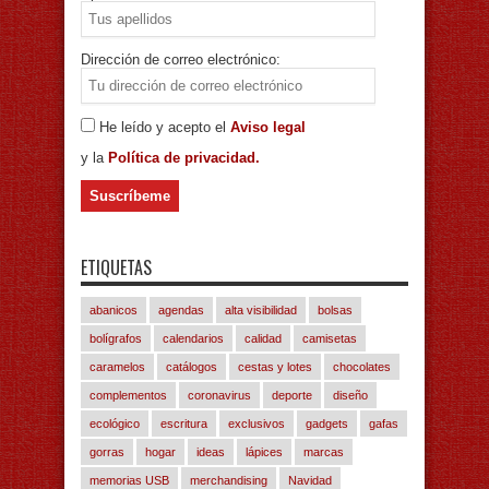
Dirección de correo electrónico:
He leído y acepto el
Aviso legal
y la
Política de privacidad.
ETIQUETAS
abanicos
agendas
alta visibilidad
bolsas
bolígrafos
calendarios
calidad
camisetas
caramelos
catálogos
cestas y lotes
chocolates
complementos
coronavirus
deporte
diseño
ecológico
escritura
exclusivos
gadgets
gafas
gorras
hogar
ideas
lápices
marcas
memorias USB
merchandising
Navidad