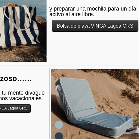
y preparar una mochila para un día
activo al aire libre.
Bolsa de playa VINGA Lagoa GRS
rezoso……
e tu mente divague
inos vacacionales.
VINGA Lagoa GRS