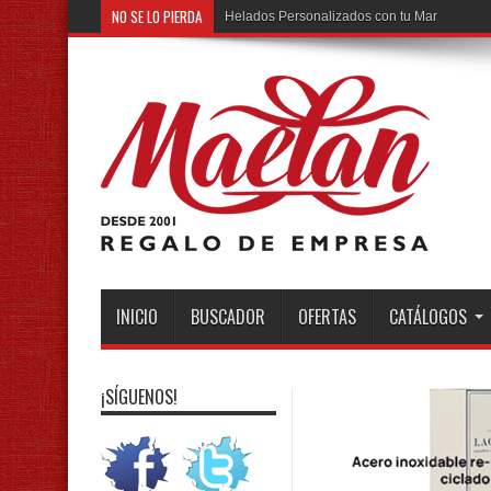
NO SE LO PIERDA
Helados Personalizados con tu Marca
INICIO
BUSCADOR
OFERTAS
CATÁLOGOS
¡SÍGUENOS!