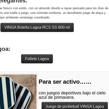
elegantes.
ne fresco con estilo, con un atrevido diseño a rayas pensado para los días de
on una toalla a juego, una cómoda tumbona, un desafiante juego de playa y
ejor ambiente veraniego coordinado.
VINGA Botella Lagoa RCS SS 600 ml
goa:
Folleto Lagoa
Para ser activo……
con juegos deportivos bajo el cielo
azul de primavera.
Juego de pickleball VINGA Lagoa