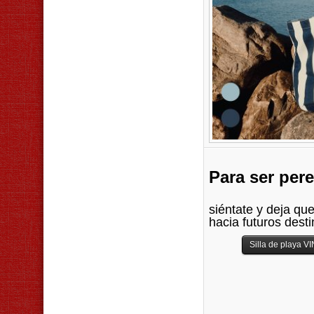
Para ser pe
siéntate y deja qu
hacia futuros dest
Silla de playa 