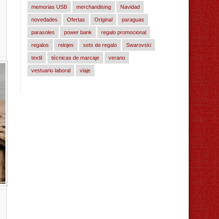
memorias USB
merchandising
Navidad
novedades
Ofertas
Original
paraguas
parasoles
power bank
regalo promocional
regalos
relojes
sets de regalo
Swarovski
textil
técnicas de marcaje
verano
vestuario laboral
viaje