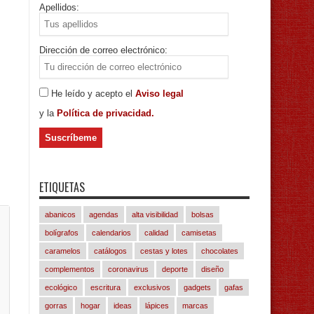
Apellidos:
Dirección de correo electrónico:
He leído y acepto el
Aviso legal
y la
Política de privacidad.
ETIQUETAS
abanicos
agendas
alta visibilidad
bolsas
bolígrafos
calendarios
calidad
camisetas
caramelos
catálogos
cestas y lotes
chocolates
complementos
coronavirus
deporte
diseño
ecológico
escritura
exclusivos
gadgets
gafas
gorras
hogar
ideas
lápices
marcas