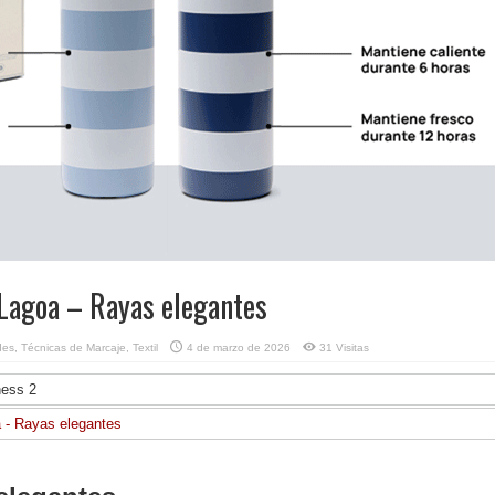
agoa – Rayas elegantes
des
,
Técnicas de Marcaje
,
Textil
4 de marzo de 2026
31 Visitas