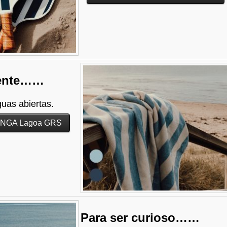
iente……
uas abiertas.
 VINGA Lagoa GRS
Para ser curioso……