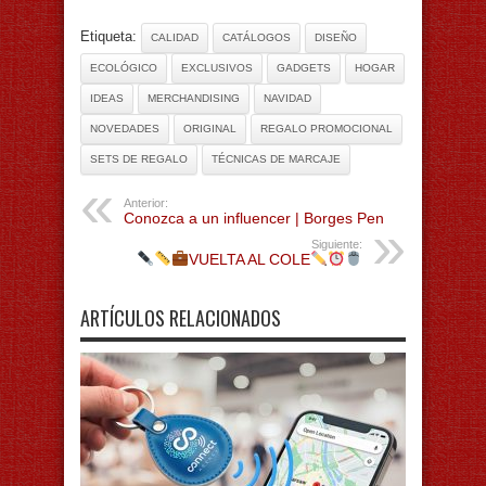
Etiqueta:
CALIDAD
CATÁLOGOS
DISEÑO
ECOLÓGICO
EXCLUSIVOS
GADGETS
HOGAR
IDEAS
MERCHANDISING
NAVIDAD
NOVEDADES
ORIGINAL
REGALO PROMOCIONAL
SETS DE REGALO
TÉCNICAS DE MARCAJE
Anterior:
Conozca a un influencer | Borges Pen
Siguiente:
VUELTA AL COLE
ARTÍCULOS RELACIONADOS