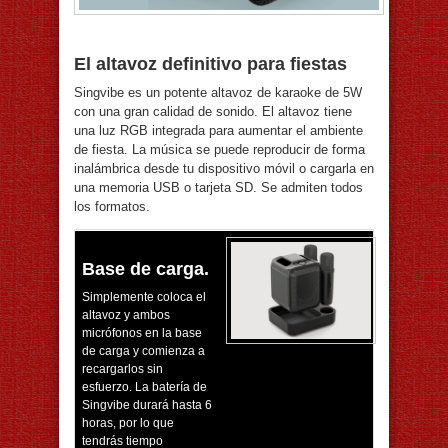
El altavoz definitivo para fiestas
Singvibe es un potente altavoz de karaoke de 5W
con una gran calidad de sonido. El altavoz tiene
una luz RGB integrada para aumentar el ambiente
de fiesta. La música se puede reproducir de forma
inalámbrica desde tu dispositivo móvil o cargarla en
una memoria USB o tarjeta SD. Se admiten todos
los formatos.
Base de carga.
Simplemente coloca el
altavoz y ambos
micrófonos en la base
de carga y comienza a
recargarlos sin
esfuerzo. La batería de
Singvibe durará hasta 6
horas, por lo que
tendrás tiempo