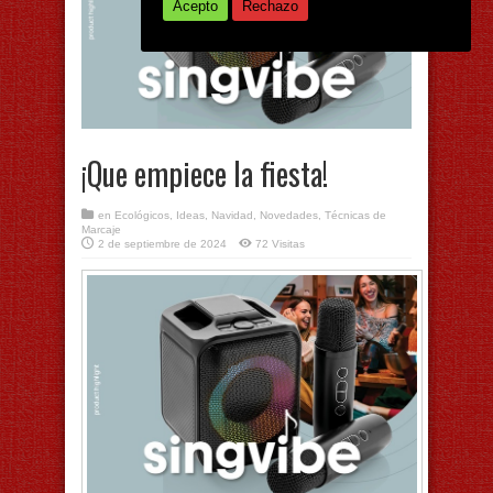
Acepto
Rechazo
¡Que empiece la fiesta!
en
Ecológicos
,
Ideas
,
Navidad
,
Novedades
,
Técnicas de
Marcaje
2 de septiembre de 2024
72 Visitas