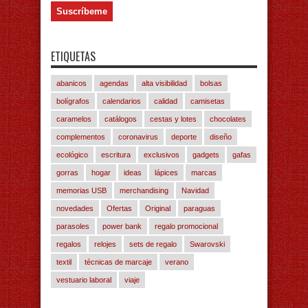
ETIQUETAS
abanicos
agendas
alta visibilidad
bolsas
bolígrafos
calendarios
calidad
camisetas
caramelos
catálogos
cestas y lotes
chocolates
complementos
coronavirus
deporte
diseño
ecológico
escritura
exclusivos
gadgets
gafas
gorras
hogar
ideas
lápices
marcas
memorias USB
merchandising
Navidad
novedades
Ofertas
Original
paraguas
parasoles
power bank
regalo promocional
regalos
relojes
sets de regalo
Swarovski
textil
técnicas de marcaje
verano
vestuario laboral
viaje