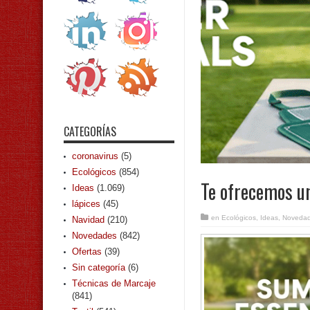
CATEGORÍAS
coronavirus
(5)
Ecológicos
(854)
Te ofrecemos u
Ideas
(1.069)
lápices
(45)
en
Ecológicos
,
Ideas
,
Noveda
Navidad
(210)
Novedades
(842)
Ofertas
(39)
Sin categoría
(6)
Técnicas de Marcaje
(841)