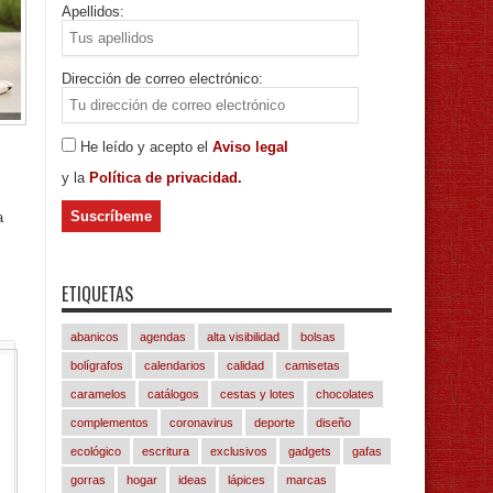
Apellidos:
Dirección de correo electrónico:
He leído y acepto el
Aviso legal
y la
Política de privacidad.
a
ETIQUETAS
abanicos
agendas
alta visibilidad
bolsas
bolígrafos
calendarios
calidad
camisetas
caramelos
catálogos
cestas y lotes
chocolates
complementos
coronavirus
deporte
diseño
ecológico
escritura
exclusivos
gadgets
gafas
gorras
hogar
ideas
lápices
marcas