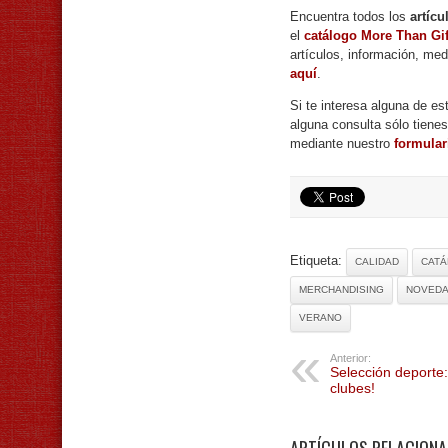
Encuentra todos los
artícu
el
catálogo More Than Gif
artículos, información, med
aquí
.
Si te interesa alguna de es
alguna consulta sólo tiene
mediante nuestro
formular
Etiqueta:
CALIDAD
CAT
MERCHANDISING
NOVED
VERANO
Anterior:
Selección deporte: 
clubes!