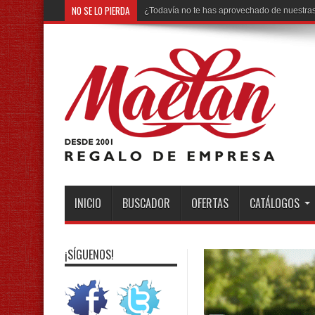
NO SE LO PIERDA
Ya está dispo
INICIO
BUSCADOR
OFERTAS
CATÁLOGOS
¡SÍGUENOS!