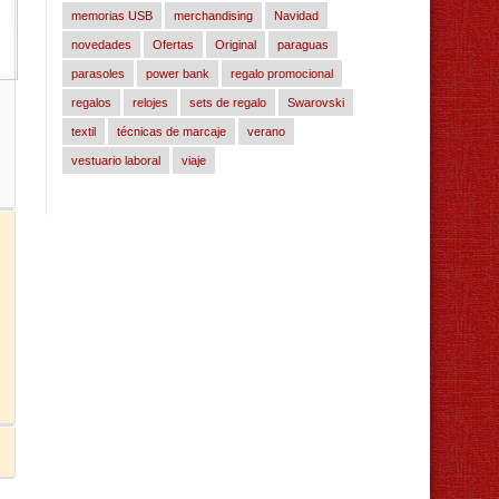
memorias USB
merchandising
Navidad
novedades
Ofertas
Original
paraguas
parasoles
power bank
regalo promocional
regalos
relojes
sets de regalo
Swarovski
textil
técnicas de marcaje
verano
vestuario laboral
viaje