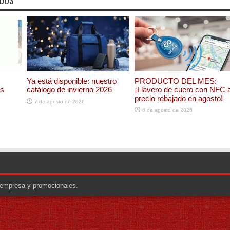
ADOS
Ya está disponible: nuestro
PRODUCTO DEL MES:
as
catálogo de invierno 2026
¡Llavero de cuero con NFC 
precio rebajado en agosto!
7 de agosto de 2026
6 de agosto de 2026
e empresa y promocionales.