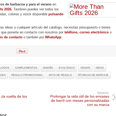
los de barbacoa y para el verano
en
ts 2026
.
Tambíen puedes ver todos los
idas, colores y stock disponible
pulsando
tas ideas o cualquier artículo del catálogo, necesitas presupuesto o tienes
s que ponerte en contacto con nosotros por
teléfono, correo electrónico
o
io de contacto
o también por
WhatsApp
.
ÁLOGOS
COMPLEMENTOS
DISEÑO
ECOLÓGICO
HOGAR
IDEAS
ADES
REGALO PROMOCIONAL
SETS DE REGALO
TÉCNICAS DE MARCAJE
Siguiente:
¡la vuelta de los
Prolongar la vida útil de los envases
de barril con mesas personalizadas
con su marca