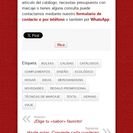
artículo del catálogo, necesitas presupuesto con
marcaje o tienes alguna consulta puede
contactarnos mediante nuestro
formulario de
contacto o por teléfono
o también por
WhatsApp
.
Etiqueta:
BOLSAS
CALIDAD
CATÁLOGOS
COMPLEMENTOS
DISEÑO
ECOLÓGICO
HOGAR
IDEAS
MERCHANDISING
NOVEDADES
REGALO PROMOCIONAL
TÉCNICAS DE MARCAJE
TEXTIL
VERANO
VIAJE
Anterior:
¡Elige tu «sabor» favorito!
Siguiente:
Hazte notar: Convierte cada cuaderno