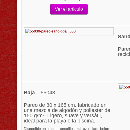
Ver el artículo
San
Pareo
recic
Baja
– 55043
Pareo de 80 x 165 cm, fabricado en
una mezcla de algodón y poliéster de
150 g/m². Ligero, suave y versátil,
ideal para la playa o la piscina.
Disponible en colores: amarillo, azul, azul claro, beige,