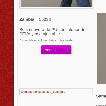
Zambia
– 55033
Bolsa nevera de PU con interior de
PEVA y asa ajustable.
Disponible en colores: beige, gris y verde.
Ver el artículo
Sam