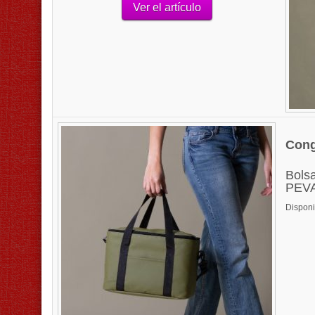
Ver el artículo
Con
Bolsa
PEVA 
Disponi