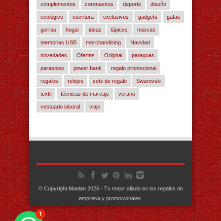
complementos
coronavirus
deporte
diseño
ecológico
escritura
exclusivos
gadgets
gafas
gorras
hogar
ideas
lápices
marcas
memorias USB
merchandising
Navidad
novedades
Ofertas
Original
paraguas
parasoles
power bank
regalo promocional
regalos
relojes
sets de regalo
Swarovski
textil
técnicas de marcaje
verano
vestuario laboral
viaje
© Copyright Maelan 2026 - Tu mejor aliado en los regalos de
empresa y promocionales.
1