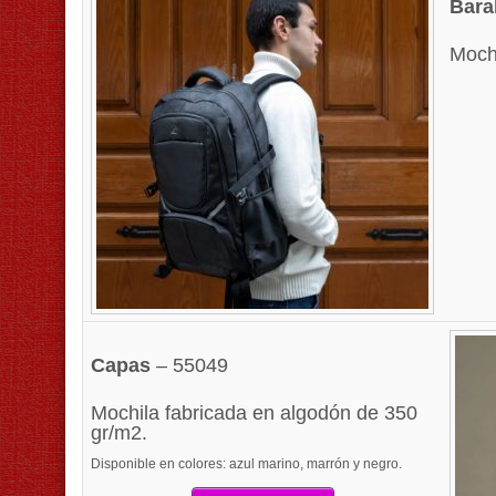
Bara
Mochi
Capas
– 55049
Mochila fabricada en algodón de 350
gr/m2.
Disponible en colores: azul marino, marrón y negro.