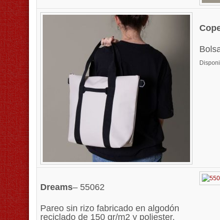
Cop
Bolsa
Disponi
Dreams
– 55062
Pareo sin rizo fabricado en algodón
reciclado de 150 gr/m2 y poliester.