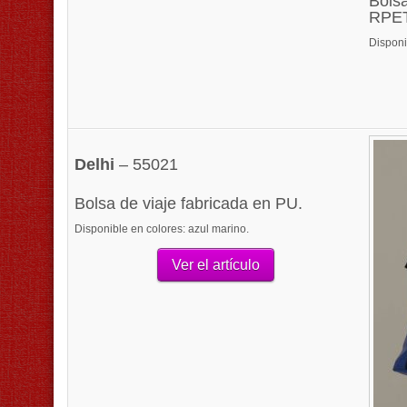
Bolsa
RPET
Disponi
Delhi
– 55021
Bolsa de viaje fabricada en PU.
Disponible en colores: azul marino.
Ver el artículo