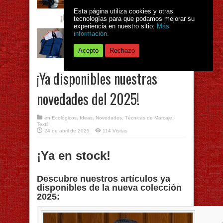
Esta página utiliza cookies y otras
tecnologías para que podamos mejorar su
experiencia en nuestro sitio:
Más
información.
Acepto
Rechazo
¡Ya disponibles nuestras
novedades del 2025!
en
Ecológicos
,
Ideas
,
Novedades
,
Técnicas de Marcaje
,
Textil
24 de abril de 2025
114 Visitas
¡Ya en stock!
Descubre nuestros artículos ya
disponibles de la nueva colección
2025: