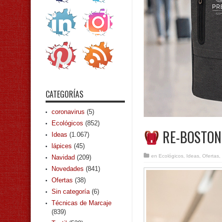
CATEGORÍAS
coronavirus
(5)
Ecológicos
(852)
RE-BOSTON 
Ideas
(1.067)
lápices
(45)
en
Ecológicos
,
Ideas
,
Ofertas
,
Navidad
(209)
Novedades
(841)
Ofertas
(38)
Sin categoría
(6)
Técnicas de Marcaje
(839)