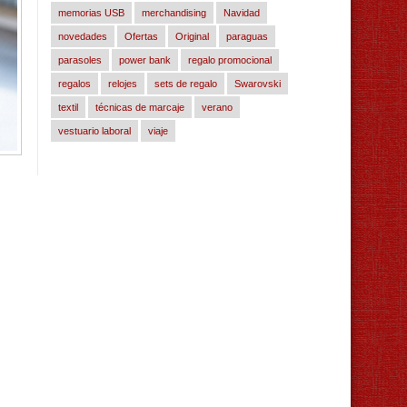
memorias USB
merchandising
Navidad
novedades
Ofertas
Original
paraguas
parasoles
power bank
regalo promocional
regalos
relojes
sets de regalo
Swarovski
textil
técnicas de marcaje
verano
vestuario laboral
viaje