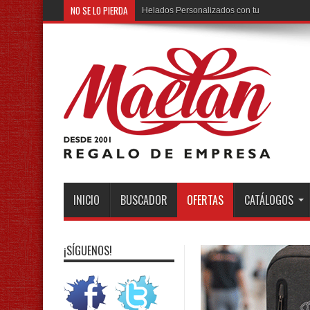
NO SE LO PIERDA
Helados Personalizados con tu Marca
INICIO
BUSCADOR
OFERTAS
CATÁLOGOS
¡SÍGUENOS!