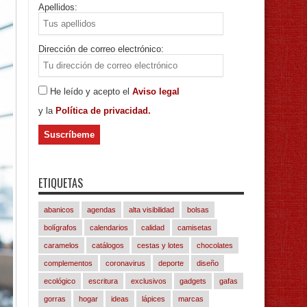
Apellidos:
Dirección de correo electrónico:
He leído y acepto el
Aviso legal
y la
Política de privacidad.
ETIQUETAS
abanicos
agendas
alta visibilidad
bolsas
bolígrafos
calendarios
calidad
camisetas
caramelos
catálogos
cestas y lotes
chocolates
complementos
coronavirus
deporte
diseño
ecológico
escritura
exclusivos
gadgets
gafas
gorras
hogar
ideas
lápices
marcas