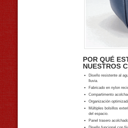
POR QUÉ ES
NUESTROS C
Diseño resistente al ag
lluvia.
Fabricado en nylon rec
Compartimento acolchado 
Organización optimizad
Múltiples bolsillos exte
del espacio.
Panel trasero acolchad
Diseño funcional con fij