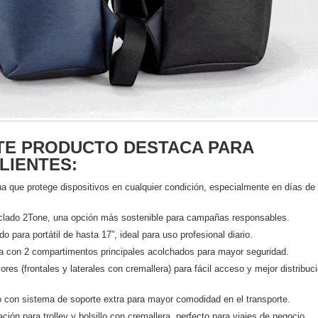
TE PRODUCTO DESTACA PARA
LIENTES:
ua que protege dispositivos en cualquier condición, especialmente en días de
iclado 2Tone, una opción más sostenible para campañas responsables.
para portátil de hasta 17”, ideal para uso profesional diario.
a con 2 compartimentos principales acolchados para mayor seguridad.
riores (frontales y laterales con cremallera) para fácil acceso y mejor distribuc
o con sistema de soporte extra para mayor comodidad en el transporte.
ación para trolley y bolsillo con cremallera, perfecto para viajes de negocio.