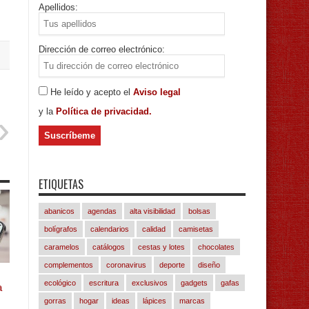
Apellidos:
Dirección de correo electrónico:
He leído y acepto el
Aviso legal
y la
Política de privacidad.
ETIQUETAS
abanicos
agendas
alta visibilidad
bolsas
bolígrafos
calendarios
calidad
camisetas
caramelos
catálogos
cestas y lotes
chocolates
complementos
coronavirus
deporte
diseño
ecológico
escritura
exclusivos
gadgets
gafas
a
gorras
hogar
ideas
lápices
marcas