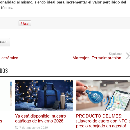
ionalidad
al mismo, siendo
ideal para incrementar el valor percibido
del
 técnica.
RCAJE
Siguiente:
r cerámico.
Marcajes: Termoimpresión.
ADOS
Ya está disponible: nuestro
PRODUCTO DEL MES:
as
catálogo de invierno 2026
¡Llavero de cuero con NFC 
precio rebajado en agosto!
7 de agosto de 2026