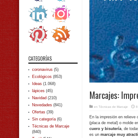
CATEGORÍAS
coronavirus
(5)
Ecológicos
(853)
Ideas
(1.068)
lápices
(45)
Marcajes: Impre
Navidad
(210)
Novedades
(841)
en
Técnicas de Marcaje
8
Ofertas
(39)
En la impresión en relieve
Sin categoría
(6)
(placa de metal) o molde e
Técnicas de Marcaje
cuero y bisutería
, de toda
(840)
es un
marcaje muy atract