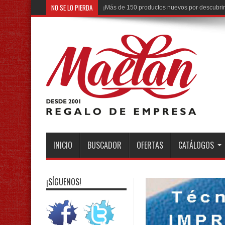
NO SE LO PIERDA
Diseña t
INICIO
BUSCADOR
OFERTAS
CATÁLOGOS
¡SÍGUENOS!