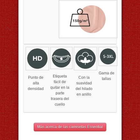
Gama de
Etiqueta
Punto de
Con la
tallas
fácil de
alta
suavidad
quitar en la
densidad
del hilado
parte
en anillo
trasera del
cuello
Más acerca de las camisetas Essential