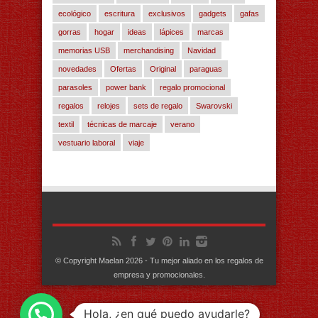
ecológico
escritura
exclusivos
gadgets
gafas
gorras
hogar
ideas
lápices
marcas
memorias USB
merchandising
Navidad
novedades
Ofertas
Original
paraguas
parasoles
power bank
regalo promocional
regalos
relojes
sets de regalo
Swarovski
textil
técnicas de marcaje
verano
vestuario laboral
viaje
© Copyright Maelan 2026 - Tu mejor aliado en los regalos de
empresa y promocionales.
Hola, ¿en qué puedo ayudarle?