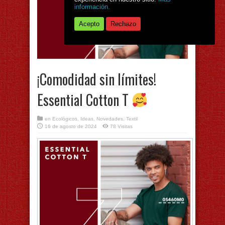
información.
Acepto
Rechazo
¡Comodidad sin límites!
Essential Cotton T
en
Ecológicos
,
Ideas
,
Novedades
,
Textil
16 de agosto de 2024
78 Visitas