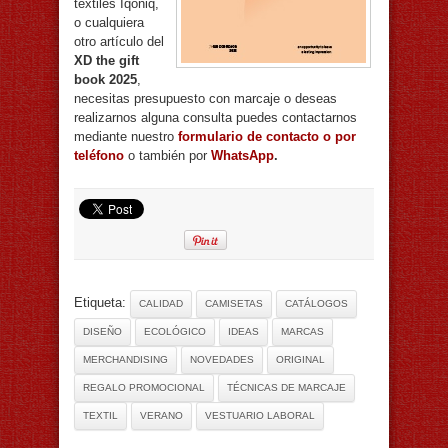
textiles Iqoniq,
o cualquiera
otro artículo del
XD the gift
book 2025
,
necesitas presupuesto con marcaje o deseas
realizarnos alguna consulta puedes contactarnos
mediante nuestro
formulario de contacto o por
teléfono
o también por
WhatsApp
.
Etiqueta:
CALIDAD
CAMISETAS
CATÁLOGOS
DISEÑO
ECOLÓGICO
IDEAS
MARCAS
MERCHANDISING
NOVEDADES
ORIGINAL
REGALO PROMOCIONAL
TÉCNICAS DE MARCAJE
TEXTIL
VERANO
VESTUARIO LABORAL