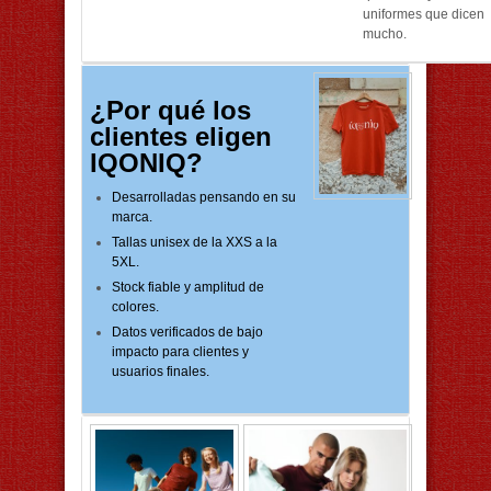
uniformes que dicen
mucho.
¿Por qué los
clientes eligen
IQONIQ?
Desarrolladas pensando en su
marca.
Tallas unisex de la XXS a la
5XL.
Stock fiable y amplitud de
colores.
Datos verificados de bajo
impacto para clientes y
usuarios finales.