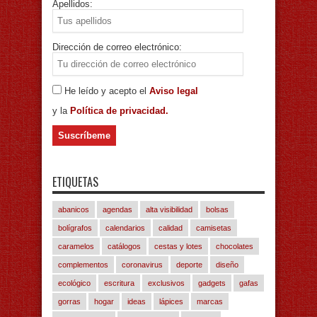
Apellidos:
Dirección de correo electrónico:
He leído y acepto el
Aviso legal
y la
Política de privacidad.
ETIQUETAS
abanicos
agendas
alta visibilidad
bolsas
bolígrafos
calendarios
calidad
camisetas
caramelos
catálogos
cestas y lotes
chocolates
complementos
coronavirus
deporte
diseño
ecológico
escritura
exclusivos
gadgets
gafas
gorras
hogar
ideas
lápices
marcas