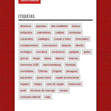
ETIQUETAS
abanicos
agendas
alta visibilidad
bolsas
bolígrafos
calendarios
calidad
camisetas
caramelos
catálogos
cestas y lotes
chocolates
complementos
coronavirus
deporte
diseño
ecológico
escritura
exclusivos
gadgets
gafas
gorras
hogar
ideas
lápices
marcas
memorias USB
merchandising
Navidad
novedades
Ofertas
Original
paraguas
parasoles
power bank
regalo promocional
regalos
relojes
sets de regalo
Swarovski
textil
técnicas de marcaje
verano
vestuario laboral
viaje