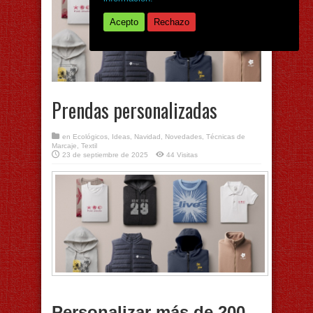
Acepto
Rechazo
Prendas personalizadas
en
Ecológicos
,
Ideas
,
Navidad
,
Novedades
,
Técnicas de
Marcaje
,
Textil
23 de septiembre de 2025
44 Visitas
Personalizar más de 200