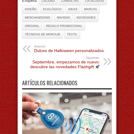
Etiqueta:
CALIDAD
CAMISETAS
CATÁLOGOS
DISEÑO
ECOLÓGICO
IDEAS
MARCAS
MERCHANDISING
NAVIDAD
NOVEDADES
ORIGINAL
REGALO PROMOCIONAL
TÉCNICAS DE MARCAJE
TEXTIL
Anterior:
Dulces de Halloween personalizados
Siguiente:
Septiembre, empezamos de nuevo:
descubre las novedades Flashgift
ARTÍCULOS RELACIONADOS