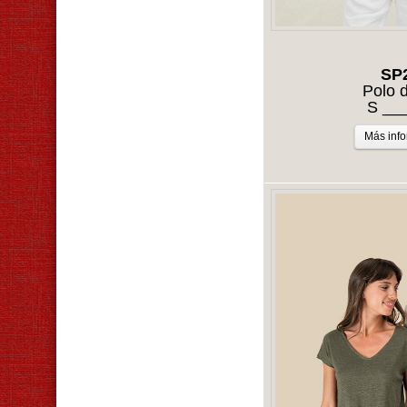
SP
Polo d
S __
Más inf