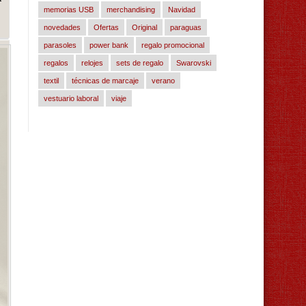
memorias USB
merchandising
Navidad
novedades
Ofertas
Original
paraguas
parasoles
power bank
regalo promocional
regalos
relojes
sets de regalo
Swarovski
textil
técnicas de marcaje
verano
vestuario laboral
viaje