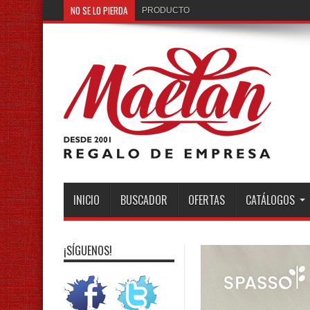
NO SE LO PIERDA
PRODUCTO DEL MES: ¡Llavero de cuero co
INICIO
BUSCADOR
OFERTAS
CATÁLOGOS
¡SÍGUENOS!