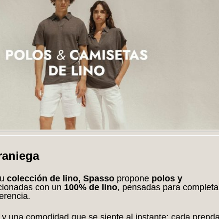
raniega
su
colección de lino, Spasso
propone
polos y
cionadas con un
100% de lino
, pensadas para completa
erencia.
y una comodidad que se siente al instante: cada prend