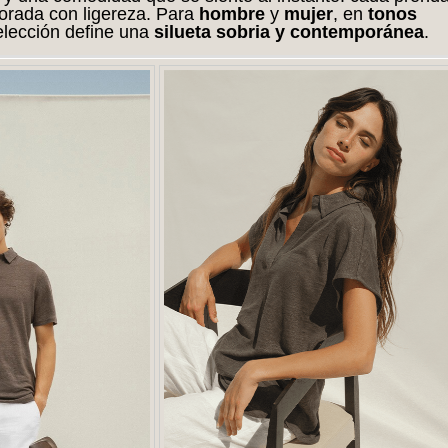
rada con ligereza. Para
hombre
y
mujer
, en
tonos
selección define una
silueta sobria y contemporánea
.