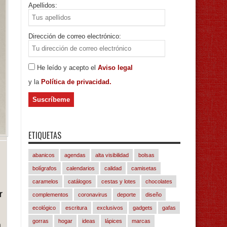
Apellidos:
Dirección de correo electrónico:
He leído y acepto el
Aviso legal
y la
Política de privacidad.
ETIQUETAS
abanicos
agendas
alta visibilidad
bolsas
bolígrafos
calendarios
calidad
camisetas
caramelos
catálogos
cestas y lotes
chocolates
r
complementos
coronavirus
deporte
diseño
ecológico
escritura
exclusivos
gadgets
gafas
gorras
hogar
ideas
lápices
marcas
a