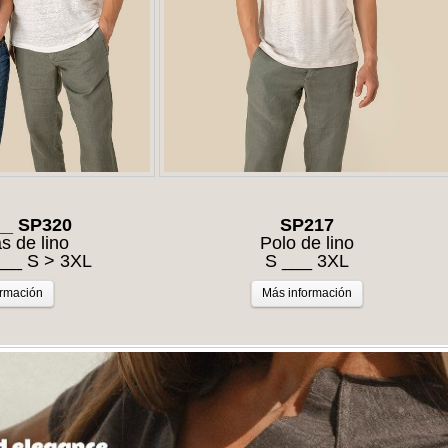
__ SP320
SP217
s de lino
Polo de lino
__ S > 3XL
S ___ 3XL
ormación
Más información