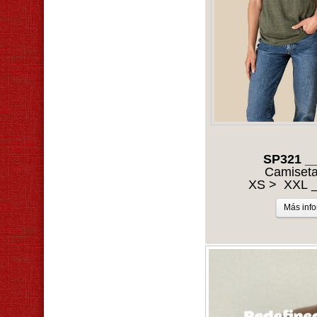
SP321 _
Camiseta
XS > XXL _
Más inf