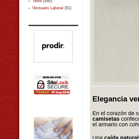
Textil
(540)
Vestuario Laboral
(81)
Elegancia ve
En el corazón de 
camisetas
confec
el armario con coh
Una
caída natural