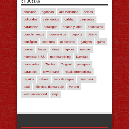
ETIQUETAS
abanicos
agendas
alta visibilidad
bolsas
bolígrafos
calendarios
calidad
camisetas
caramelos
catálogos
cestas y lotes
chocolates
complementos
coronavirus
deporte
diseño
ecológico
escritura
exclusivos
gadgets
gafas
gorras
hogar
ideas
lápices
marcas
memorias USB
merchandising
Navidad
novedades
Ofertas
Original
paraguas
parasoles
power bank
regalo promocional
regalos
relojes
sets de regalo
Swarovski
textil
técnicas de marcaje
verano
vestuario laboral
viaje