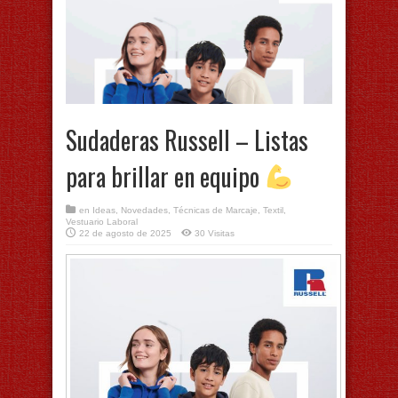
Sudaderas Russell – Listas
para brillar en equipo
en
Ideas
,
Novedades
,
Técnicas de Marcaje
,
Textil
,
Vestuario Laboral
22 de agosto de 2025
30 Visitas